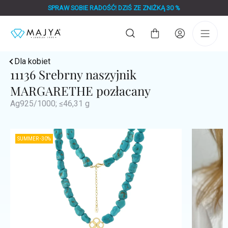
Przejść
SPRAW SOBIE RADOŚĆ! DZIŚ ZE ZNIŻKĄ 30 %
do
treści
Koszyk
Dla kobiet
11136 Srebrny naszyjnik
MARGARETHE pozłacany
Ag925/1000; ≤46,31 g
SUMMER -30%