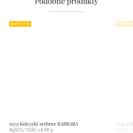
Podobne produkty
SUMMER -30%
SUMMER -3
11133 Kolczyki srebrne BARBARA
11134 K
Ag925/1000; ≤4,38 g
Ag925/1