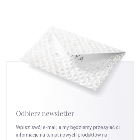
czytać i interpretować te znaki, co da ci nowe
nam to ulepszyć nasze usługi.
Przejdź na tę
spojrzenie na srebrną biżuterię, którą nosisz.
stronę
, aby uzyskać najszybszą wymianę.
Odbierz newsletter
Wpisz swój e-mail, a my będziemy przesyłać ci
informacje na temat nowych produktów na