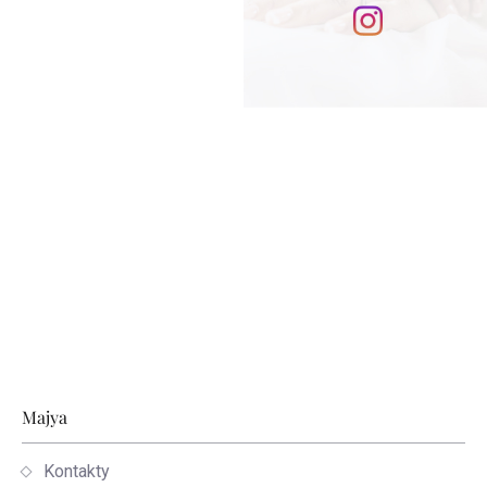
Stopka
Majya
Kontakty