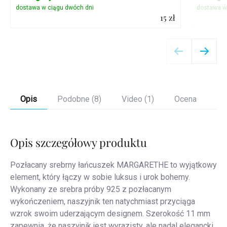
15 zł
Szczegóły
Opis
Podobne (8)
Video (1)
Ocena
Op
Opis szczegółowy produktu
Pozłacany srebrny łańcuszek MARGARETHE to wyjątkowy
element, który łączy w sobie luksus i urok bohemy.
Wykonany ze srebra próby 925 z pozłacanym
wykończeniem, naszyjnik ten natychmiast przyciąga
wzrok swoim uderzającym designem. Szerokość 11 mm
zapewnia, że naszyjnik jest wyrazisty, ale nadal elegancki.