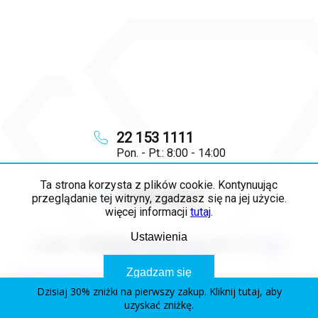
22 153 1111
Pon. - Pt.: 8:00 - 14:00
Ta strona korzysta z plików cookie. Kontynuując
info
@
majya.pl
przeglądanie tej witryny, zgadzasz się na jej użycie.
więcej informacji
tutaj
.
Ustawienia
Copyright 2026
MAJYA PL
. Wszystkie prawa zastrzeżone.
Edytuj
ustawienia plików cookie
Zgadzam się
Opracował Shoptet Premium
Dzisiaj 30% zniżki na pierwszy zakup. Kliknij tutaj, aby
uzyskać zniżkę.