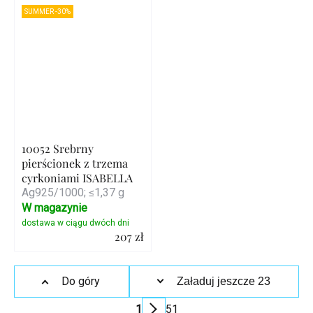
Szczegóły
Szczegóły
SUMMER -30%
10052 Srebrny
pierścionek z trzema
cyrkoniami ISABELLA
Ag925/1000; ≤1,37 g
W magazynie
207 zł
Szczegóły
Kontrolki
Do góry
Załaduj jeszcze 23
listy
1
51