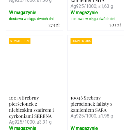
kamieniem MYA
Ag925/1000; ≤1,38 g
Ag925/1000; ≤1,63 g
W magazynie
W magazynie
273 zł
301 zł
Szczegóły
Szczegóły
SUMMER -30%
SUMMER -30%
10045 Srebrny
10046 Srebrny
pierścionek z
pierścionek falisty z
niebieskim szafirem i
kamieniem SARA
cyrkoniami SERENA
Ag925/1000; ≤1,98 g
Ag925/1000; ≤3,31 g
W magazynie
W magazynie