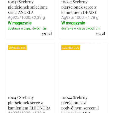
10041 Srebrny
10042 Srebrny
pierścionek splecione
pierścionek serce z
serca ANGELA
kamieniem DENISE
Ag925/1000; ≤2,39 g
Ag925/1000; ≤1,78 g
W magazynie
W magazynie
320 zł
274 zł
Szczegóły
Szczegóły
SUMMER -30%
SUMMER -30%
10043 Srebrny
10044 Srebrny
pierścionek serce z
pierścionek z
kamieniem ELEONORA
podwójnym sercem i