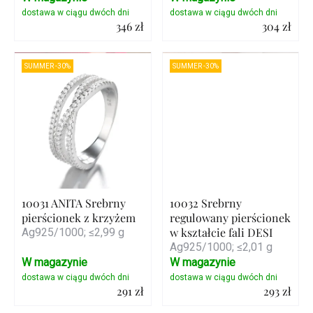
346 zł
304 zł
Szczegóły
Szczegóły
SUMMER -30%
SUMMER -30%
10031 ANITA Srebrny
10032 Srebrny
pierścionek z krzyżem
regulowany pierścionek
w kształcie fali DESI
Ag925/1000; ≤2,99 g
Ag925/1000; ≤2,01 g
W magazynie
W magazynie
291 zł
293 zł