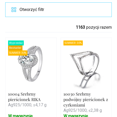
Otworzyć filtr
1163
pozycji razem
Wyprzedaż
SUMMER -30%
Bestseller
SUMMER -30%
10004 Srebrny
10030 Srebrny
pierścionek RIKA
podwójny pierścionek z
cyrkoniami
Ag925/1000; ≤4,17 g
Ag925/1000; ≤2,38 g
W magazynie
W magazynie