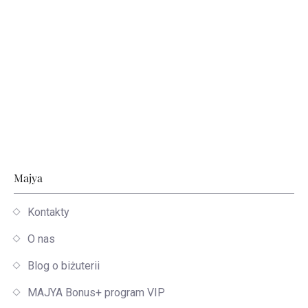
Stopka
Majya
Kontakty
O nas
Blog o biżuterii
MAJYA Bonus+ program VIP