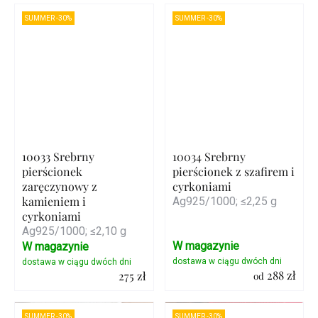
Szczegóły
Szczegóły
SUMMER -30%
SUMMER -30%
10033 Srebrny
10034 Srebrny
pierścionek
pierścionek z szafirem i
zaręczynowy z
cyrkoniami
kamieniem i
Ag925/1000; ≤2,25 g
cyrkoniami
Ag925/1000; ≤2,10 g
W magazynie
W magazynie
288 zł
275 zł
od
Szczegóły
Szczegóły
SUMMER -30%
SUMMER -30%