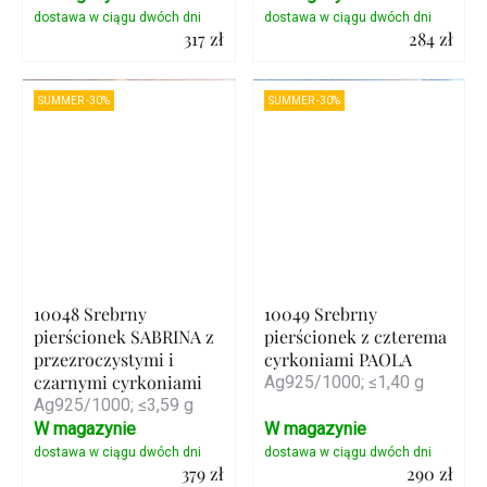
317 zł
284 zł
Szczegóły
Szczegóły
SUMMER -30%
SUMMER -30%
10048 Srebrny
10049 Srebrny
pierścionek SABRINA z
pierścionek z czterema
przezroczystymi i
cyrkoniami PAOLA
czarnymi cyrkoniami
Ag925/1000; ≤1,40 g
Ag925/1000; ≤3,59 g
W magazynie
W magazynie
379 zł
290 zł