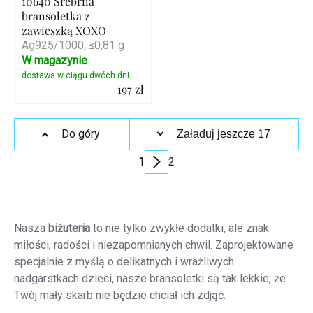
10640 Srebrna
bransoletka z
zawieszką XOXO
Ag925/1000; ≤0,81 g
W magazynie
197 zł
Szczegóły
Kontrolki
Do góry
Załaduj jeszcze 17
listy
1
2
Paginacja
Nasza
biżuteria
to nie tylko zwykłe dodatki, ale znak
miłości, radości i niezapomnianych chwil. Zaprojektowane
specjalnie z myślą o delikatnych i wrażliwych
nadgarstkach dzieci, nasze bransoletki są tak lekkie, że
Twój mały skarb nie będzie chciał ich zdjąć.