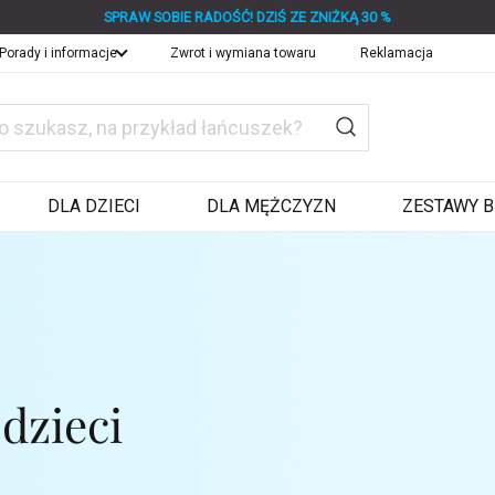
SPRAW SOBIE RADOŚĆ! DZIŚ ZE ZNIŻKĄ 30 %
Porady i informacje
Zwrot i wymiana towaru
Reklamacja
DLA DZIECI
DLA MĘŻCZYZN
ZESTAWY B
 dzieci