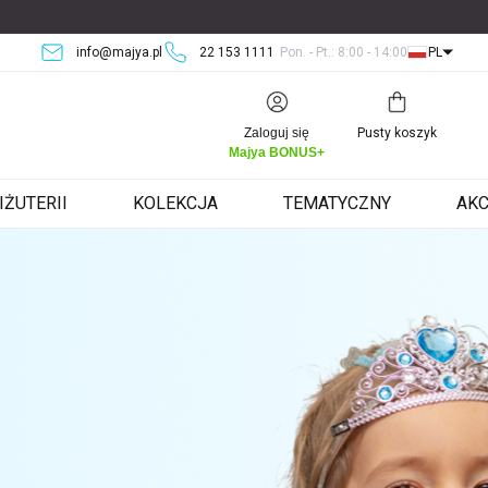
info@majya.pl
22 153 1111
Pon. - Pt.: 8:00 - 14:00
PL
Koszyk
Zaloguj się
Pusty koszyk
Majya BONUS+
IŻUTERII
KOLEKCJA
TEMATYCZNY
AKC