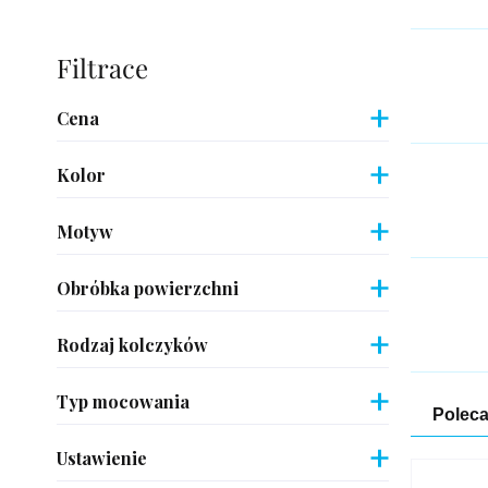
Pasek
boczny
Cena
Kolor
Motyw
Obróbka powierzchni
Rodzaj kolczyków
Typ mocowania
Sor
Polec
pro
Ustawienie
List