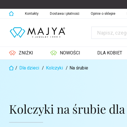
Przejść
do
treści
Kontakty
Dostawa i płatność
Opinie o sklepie
ZNIŻKI
NOWOŚCI
DLA KOBIET
/
Dla dzieci
/
Kolczyki
/
Na śrubie
Home
Kolczyki na śrubie dla