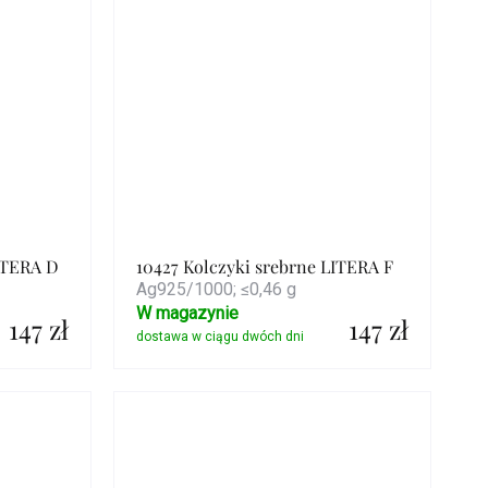
ITERA D
10427 Kolczyki srebrne LITERA F
Ag925/1000; ≤0,46 g
W magazynie
147 zł
147 zł
Szczegóły