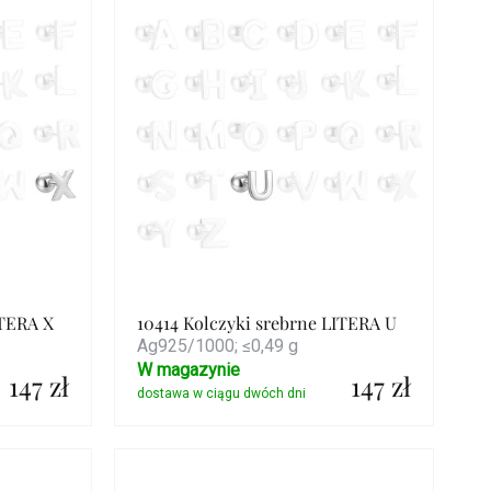
ITERA X
10414 Kolczyki srebrne LITERA U
Ag925/1000; ≤0,49 g
W magazynie
147 zł
147 zł
Szczegóły