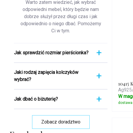
Warto zatem wiedzieć, jak wybrać
odpowiedni mebel, który będzie nam
dobrze służył przez długi czas i jak
odpowiednio o niego dbać. Pomożemy
Ci w tym.
Jak sprawdzić rozmiar pierścionka?
Pomiar pierścionka to szybki i łatwy
Jaki rodzaj zapięcia kolczyków
proces. Aby poznać jego rozmiar,
wybrać?
weź linijkę i przyłóż ją bezpośrednio
10415 
do pierścionka, który aktualnie
Ag925/
Wybierając rodzaj zapięcia
nosisz. Ważne jest, aby skupić się
W mag
Jak dbać o biżuterię?
kolczyków, weź pod uwagę wygodę,
na jego średnicy WEWNĘTRZNEJ -
bezpieczeństwo i styl kolczyków.
czyli odległości od jednej krawędzi
Biżuteria to nie tylko wyraz
Kolczyki srebrne zazwyczaj
wewnętrznej do drugiej.
osobistego stylu i gustu, ale często
posiadają klasyczne zaczepy, które
Zobacz doradztwo
Przykładowo, jeśli mierzysz 1,7 cm,
także symbol ważnego wydarzenia
są proste i wygodne. Kolczyki stałe
oznacza to, że Twój pierścionek ma