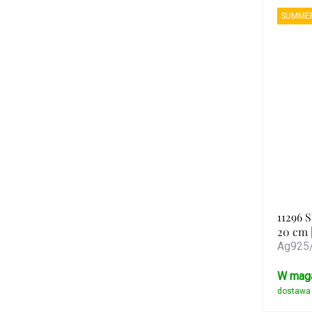
SUMMER
11296 
20 cm 
Ag925/
W mag