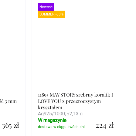
Nowość
SUMMER -30%
11895 MAY STORY srebrny koralik I
ść 3 mm
LOVE YOU z przezroczystym
kryształem
Ag925/1000; ≤2,13 g
W magazynie
365 zł
224 zł