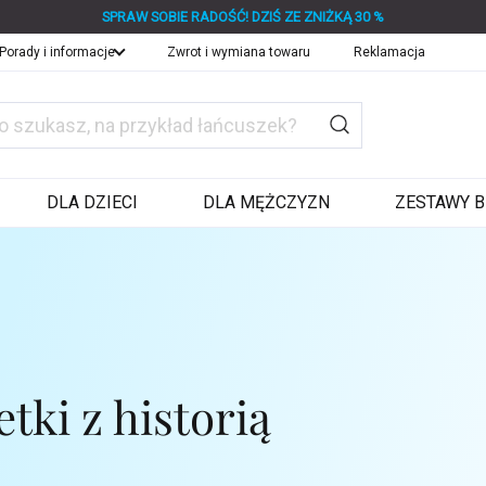
SPRAW SOBIE RADOŚĆ! DZIŚ ZE ZNIŻKĄ 30 %
Porady i informacje
Zwrot i wymiana towaru
Reklamacja
DLA DZIECI
DLA MĘŻCZYZN
ZESTAWY B
ki z historią