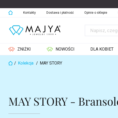
Przejść
do
treści
Kontakty
Dostawa i płatność
Opinie o sklepie
ZNIŻKI
NOWOŚCI
DLA KOBIET
/
Kolekcja
/
MAY STORY
Home
MAY STORY - Bransolet