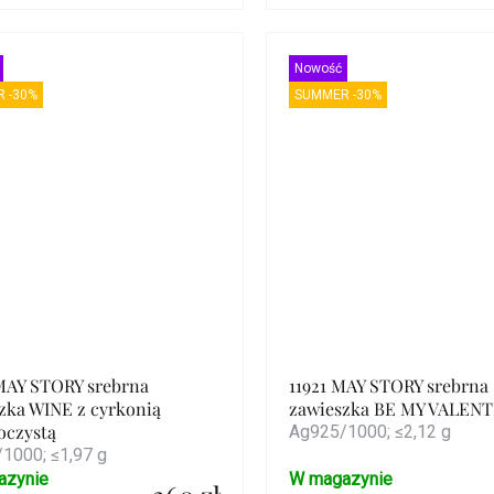
Szczegóły
Szczegóły
Nowość
 -30%
SUMMER -30%
MAY STORY srebrna
11921 MAY STORY srebrna
zka WINE z cyrkonią
zawieszka BE MY VALENT
oczystą
Ag925/1000; ≤2,12 g
1000; ≤1,97 g
azynie
W magazynie