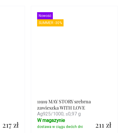
Szczegóły
Nowość
SUMMER -30%
11919 MAY STORY srebrna
zawieszka WITH LOVE
Ag925/1000; ≤0,97 g
W magazynie
217 zł
211 zł