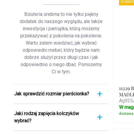
SUMMER
pro
Biżuteria srebrna to nie tylko piękny
dodatek do naszego wyglądu, ale także
inwestycja i pamiątka, którą możemy
przekazywać z pokolenia na pokolenie.
Warto zatem wiedzieć, jak wybrać
odpowiedni mebel, który będzie nam
dobrze służył przez długi czas i jak
odpowiednio o niego dbać. Pomożemy
Ci w tym.
11229 
Jak sprawdzić rozmiar pierścionka?
MADLEN
Ag925/
Pomiar pierścionka to szybki i łatwy
W mag
Jaki rodzaj zapięcia kolczyków
proces. Aby poznać jego rozmiar,
wybrać?
weź linijkę i przyłóż ją bezpośrednio
do pierścionka, który aktualnie