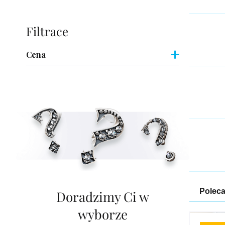
Pasek
boczny
Cena
Sor
Polec
Doradzimy Ci w
wyborze
pro
List