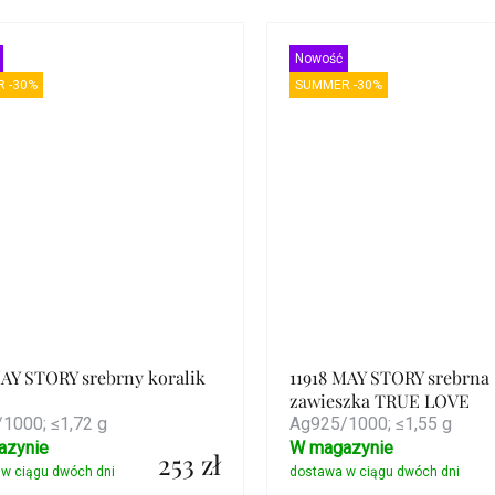
Szczegóły
Szczegóły
Nowość
 -30%
SUMMER -30%
MAY STORY srebrny koralik
11918 MAY STORY srebrna
zawieszka TRUE LOVE
1000; ≤1,72 g
Ag925/1000; ≤1,55 g
azynie
W magazynie
253 zł