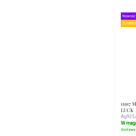
Nowość
SUMMER
11917 
LUCK
Ag925/
W mag