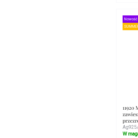
Nowość
SUMMER
11920 
zawies
przezr
Ag925/
W mag