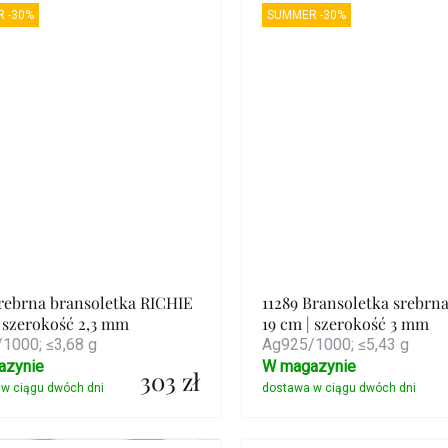
 -30%
SUMMER -30%
Srebrna bransoletka RICHIE
11289 Bransoletka srebrn
| szerokość 2,3 mm
19 cm | szerokość 3 mm
1000; ≤3,68 g
Ag925/1000; ≤5,43 g
azynie
W magazynie
303 zł
Szczegóły
Szczegóły