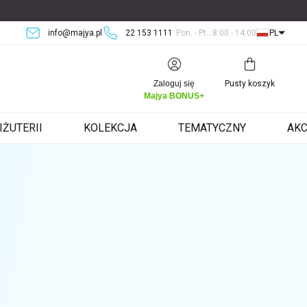
info@majya.pl
22 153 1111
Pon. - Pt.: 8:00 - 14:00
PL
Koszyk
Zaloguj się
Pusty koszyk
Majya BONUS+
IŻUTERII
KOLEKCJA
TEMATYCZNY
AKC