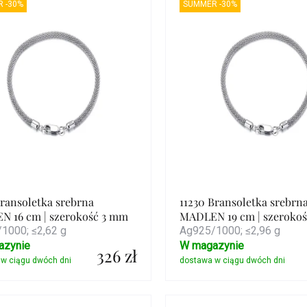
 -30%
SUMMER -30%
duktów
Bransoletka srebrna
11230 Bransoletka srebrn
 16 cm | szerokość 3 mm
MADLEN 19 cm | szeroko
1000; ≤2,62 g
Ag925/1000; ≤2,96 g
azynie
W magazynie
326 zł
Szczegóły
Szczegóły