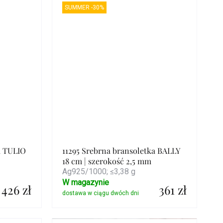
SUMMER -30%
a TULIO
11295 Srebrna bransoletka BALLY
18 cm | szerokość 2,5 mm
Ag925/1000; ≤3,38 g
W magazynie
426 zł
361 zł
Szczegóły