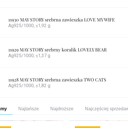
11930 MAY STORY srebrna zawieszka LOVE MY WIFE
Ag925/1000; ≤1,92 g
11929 MAY STORY srebrny koralik LOVELY BEAR
Ag925/1000; ≤1,37 g
11928 MAY STORY srebrna zawieszka TWO CATS
Ag925/1000; ≤1,82 g
towanie
amy
Najtańsze
Najdroższe
Najczęściej sprzed
duktów
a