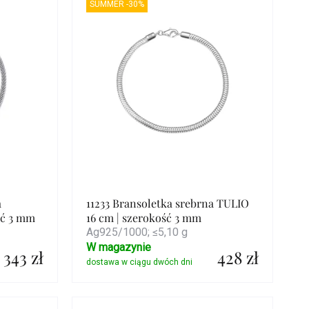
SUMMER -30%
a
11233 Bransoletka srebrna TULIO
ść 3 mm
16 cm | szerokość 3 mm
Ag925/1000; ≤5,10 g
W magazynie
343 zł
428 zł
Szczegóły