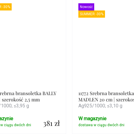
 -30%
Nowość
SUMMER -30%
Srebrna bransoletka BALLY
11772 Srebrna bransoletka
| szerokość 2,5 mm
MADLEN 20 cm | szeroko
1000; ≤3,95 g
Ag925/1000; ≤3,10 g
azynie
W magazynie
381 zł