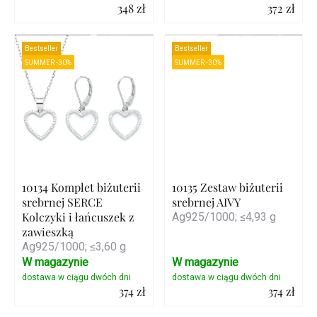
348 zł
372 zł
Szczegóły
Szczegóły
Bestseller
Bestseller
SUMMER -30%
SUMMER -30%
10134 Komplet biżuterii
10135 Zestaw biżuterii
srebrnej SERCE
srebrnej AIVY
Kolczyki i łańcuszek z
Ag925/1000; ≤4,93 g
zawieszką
Ag925/1000; ≤3,60 g
W magazynie
W magazynie
374 zł
374 zł