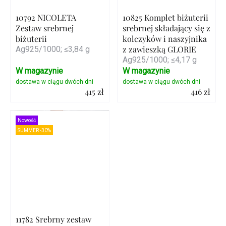
10792 NICOLETA
10825 Komplet biżuterii
Zestaw srebrnej
srebrnej składający się z
biżuterii
kolczyków i naszyjnika
z zawieszką GLORIE
Ag925/1000; ≤3,84 g
Ag925/1000; ≤4,17 g
W magazynie
W magazynie
415 zł
416 zł
Szczegóły
Szczegóły
Nowość
SUMMER -30%
11782 Srebrny zestaw