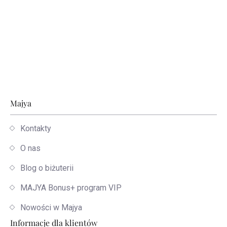
Stopka
Majya
Kontakty
O nas
Blog o biżuterii
MAJYA Bonus+ program VIP
Nowości w Majya
Informacje dla klientów