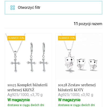
Otworzyć filtr
11
pozycji razem
SUMMER -30%
SUMMER -30%
10125 Komplet biżuterii
10128 Zestaw srebrnej
srebrnej KRZYŻ
biżuterii KOTY
Ag925/1000; ≤3,70 g
Ag925/1000; ≤3,92 g
W magazynie
W magazynie