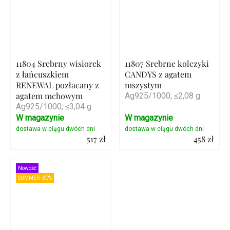
11804 Srebrny wisiorek
11807 Srebrne kolczyki
z łańcuszkiem
CANDYS z agatem
RENEWAL pozłacany z
mszystym
agatem mchowym
Ag925/1000; ≤2,08 g
Ag925/1000; ≤3,04 g
W magazynie
W magazynie
517 zł
458 zł
Szczegóły
Szczegóły
Nowość
SUMMER -30%