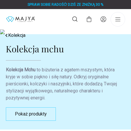
Przejść
SPRAW SOBIE RADOŚĆ! DZIŚ ZE ZNIŻKĄ 30 %
do
treści
Koszyk
Kolekcja
Kolekcja mchu
Kolekcja Mchu
to biżuteria z agatem mszystym, która
kryje w sobie piękno i siłę natury. Odkryj oryginalne
pierścionki, kolczyki i naszyjniki, które dodadzą Twojej
stylizacji wyjątkowego, naturalnego charakteru i
pozytywnej energii.
Pokaż produkty