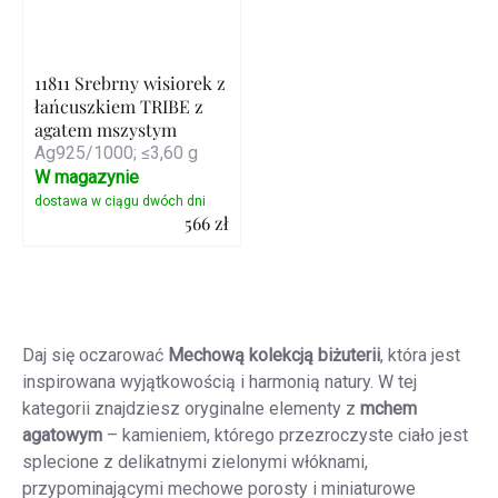
11811 Srebrny wisiorek z
łańcuszkiem TRIBE z
agatem mszystym
Ag925/1000; ≤3,60 g
W magazynie
566 zł
Szczegóły
Kontrolki
listy
Daj się oczarować
Mechową kolekcją biżuterii
, która jest
inspirowana wyjątkowością i harmonią natury. W tej
kategorii znajdziesz oryginalne elementy z
mchem
agatowym
– kamieniem, którego przezroczyste ciało jest
splecione z delikatnymi zielonymi włóknami,
przypominającymi mechowe porosty i miniaturowe