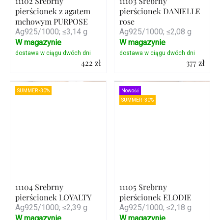
11102 Srebrny
11103 Srebrny
pierścionek z agatem
pierścionek DANIELLE
mchowym PURPOSE
rose
Ag925/1000; ≤3,14 g
Ag925/1000; ≤2,08 g
W magazynie
W magazynie
422 zł
377 zł
Szczegóły
Szczegóły
SUMMER -30%
Nowość
SUMMER -30%
11104 Srebrny
11105 Srebrny
pierścionek LOYALTY
pierścionek ELODIE
Ag925/1000; ≤2,39 g
Ag925/1000; ≤2,18 g
W magazynie
W magazynie