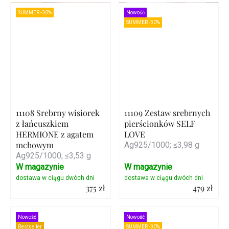
Szczegóły
Szczegóły
SUMMER -30%
Nowość
SUMMER -30%
11108 Srebrny wisiorek
11109 Zestaw srebrnych
z łańcuszkiem
pierścionków SELF
HERMIONE z agatem
LOVE
mchowym
Ag925/1000; ≤3,98 g
Ag925/1000; ≤3,53 g
W magazynie
W magazynie
375 zł
479 zł
Szczegóły
Szczegóły
Nowość
Nowość
Bestseller
SUMMER -30%