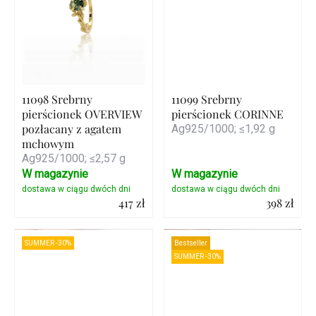
11098 Srebrny
11099 Srebrny
pierścionek OVERVIEW
pierścionek CORINNE
pozłacany z agatem
Ag925/1000; ≤1,92 g
mchowym
Ag925/1000; ≤2,57 g
W magazynie
W magazynie
417 zł
398 zł
Szczegóły
Szczegóły
SUMMER -30%
Bestseller
SUMMER -30%