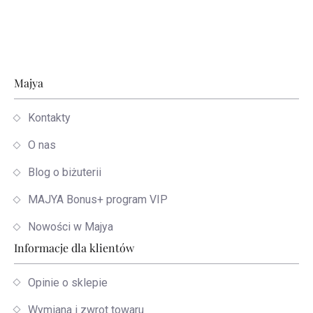
Stopka
Majya
Kontakty
O nas
Blog o biżuterii
MAJYA Bonus+ program VIP
Nowości w Majya
Informacje dla klientów
Opinie o sklepie
Wymiana i zwrot towaru