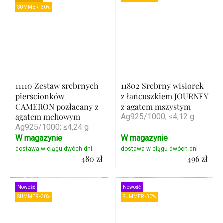
SUMMER -30%
11110 Zestaw srebrnych
11802 Srebrny wisiorek
pierścionków
z łańcuszkiem JOURNEY
CAMERON pozłacany z
z agatem mszystym
agatem mchowym
Ag925/1000; ≤4,12 g
Ag925/1000; ≤4,24 g
W magazynie
W magazynie
480 zł
496 zł
Szczegóły
Szczegóły
Nowość
Nowość
SUMMER -30%
SUMMER -30%