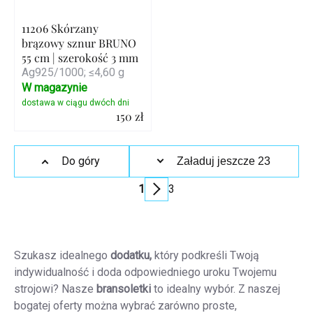
11206 Skórzany
brązowy sznur BRUNO
55 cm | szerokość 3 mm
Ag925/1000; ≤4,60 g
W magazynie
150 zł
Szczegóły
Kontrolki
Do góry
Załaduj jeszcze 23
listy
1
3
Paginacja
Szukasz idealnego
dodatku,
który podkreśli Twoją
indywidualność i doda odpowiedniego uroku Twojemu
strojowi? Nasze
bransoletki
to idealny wybór. Z naszej
bogatej oferty można wybrać zarówno proste,