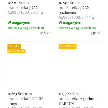
10820 Srebrna
10840 Srebrna
bransoletka JOAN
bransoletka JOAN
pozłacana
Ag925/1000; ≤5,01 g
Ag925/1000; ≤4,11 g
W magazynie
W magazynie
328 zł
330 zł
Szczegóły
Szczegóły
Bestseller
SUMMER -30%
SUMMER -30%
10863 Srebrna
11179 Srebrna
bransoletka LETICIA
bransoletka z perłami
długa
DAREEN