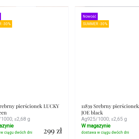
Szczegóły
Szczegóły
Nowość
 -30%
SUMMER -30%
Srebrny pierścionek LUCKY
11839 Srebrny pierścione
een
JOE black
1000; ≤2,68 g
Ag925/1000; ≤2,65 g
azynie
W magazynie
299 zł