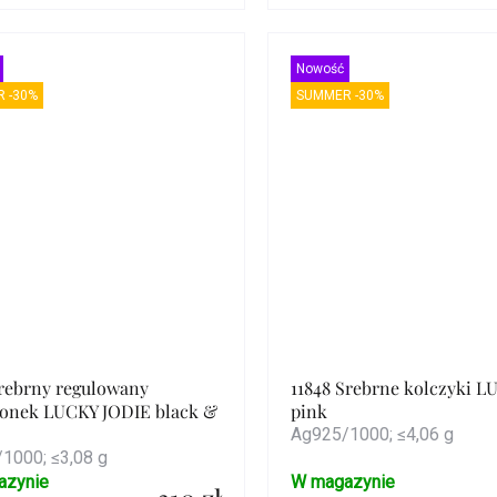
Szczegóły
Szczegóły
Nowość
 -30%
SUMMER -30%
Srebrny regulowany
11848 Srebrne kolczyki L
ionek LUCKY JODIE black &
pink
Ag925/1000; ≤4,06 g
1000; ≤3,08 g
azynie
W magazynie