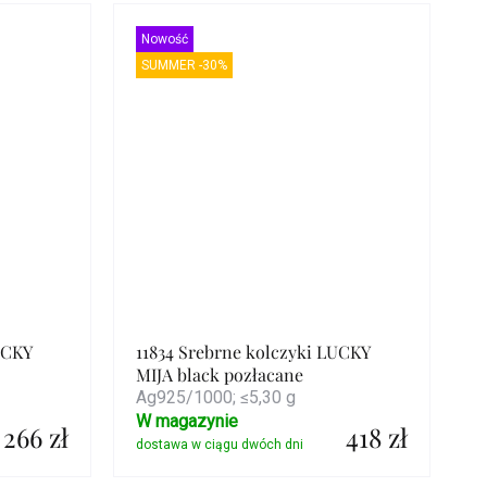
Szczegóły
Nowość
SUMMER -30%
UCKY
11834 Srebrne kolczyki LUCKY
MIJA black pozłacane
Ag925/1000; ≤5,30 g
W magazynie
266 zł
418 zł