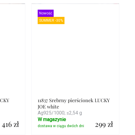
Szczegóły
Nowość
SUMMER -30%
UCKY
11837 Srebrny pierścionek LUCKY
JOE white
Ag925/1000; ≤2,54 g
W magazynie
416 zł
299 zł