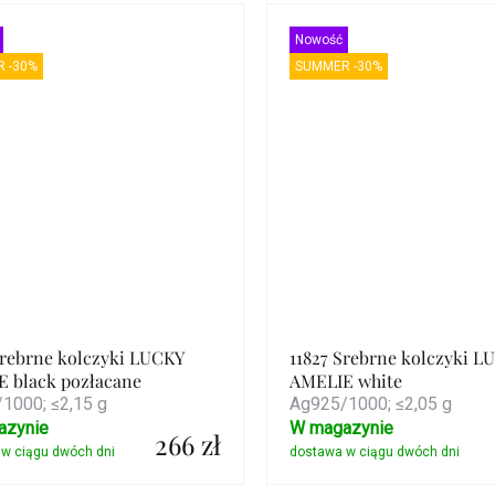
Szczegóły
Szczegóły
Nowość
 -30%
SUMMER -30%
Srebrne kolczyki LUCKY
11827 Srebrne kolczyki L
 black pozłacane
AMELIE white
1000; ≤2,15 g
Ag925/1000; ≤2,05 g
azynie
W magazynie
266 zł