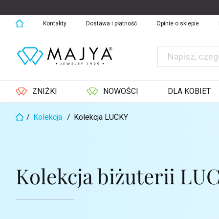
Przejść
do
treści
Kontakty
Dostawa i płatność
Opinie o sklepie
ZNIŻKI
NOWOŚCI
DLA KOBIET
/
Kolekcja
/
Kolekcja LUCKY
Home
Kolekcja biżuterii LU