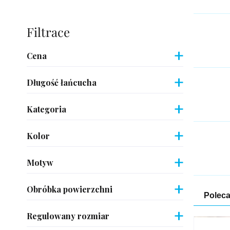
Pasek
boczny
Cena
Długość łańcucha
Kategoria
Kolor
Motyw
Obróbka powierzchni
Sor
Polec
pro
Regulowany rozmiar
List