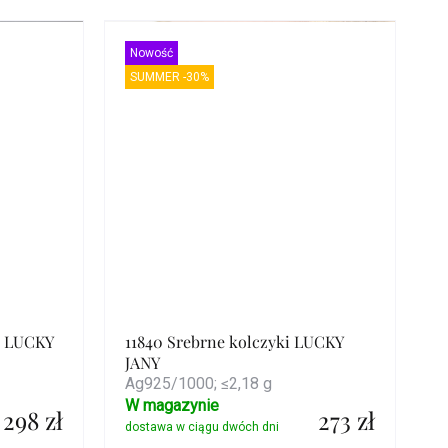
Szczegóły
Nowość
SUMMER -30%
k LUCKY
11840 Srebrne kolczyki LUCKY
JANY
Ag925/1000; ≤2,18 g
W magazynie
298 zł
273 zł