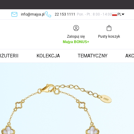
info@majya.pl
22 153 1111
Pon. - Pt.: 8:00 - 14:00
PL
Koszyk
Zaloguj się
Pusty koszyk
Majya BONUS+
IŻUTERII
KOLEKCJA
TEMATYCZNY
AKC