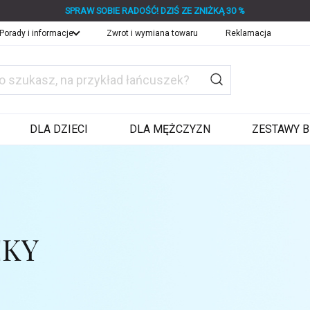
SPRAW SOBIE RADOŚĆ! DZIŚ ZE ZNIŻKĄ 30 %
Porady i informacje
Zwrot i wymiana towaru
Reklamacja
DLA DZIECI
DLA MĘŻCZYZN
ZESTAWY B
CKY