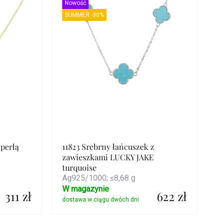
Nowość
SUMMER -30%
 perłą
11823 Srebrny łańcuszek z
zawieszkami LUCKY JAKE
turquoise
Ag925/1000; ≤8,68 g
W magazynie
311 zł
622 zł