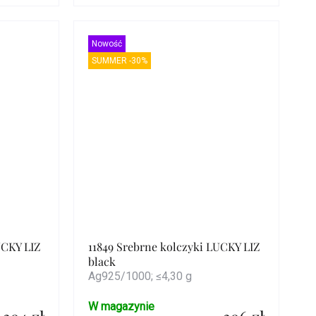
Szczegóły
Nowość
SUMMER -30%
UCKY LIZ
11849 Srebrne kolczyki LUCKY LIZ
black
Ag925/1000; ≤4,30 g
W magazynie