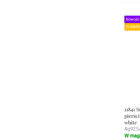
Nowość
SUMMER
11841 
pierśc
white
Ag925/
W mag