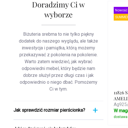
Doradzimy Ci w
Nowość
wyborze
SUMMER
Biżuteria srebrna to nie tylko piękny
dodatek do naszego wyglądu, ale także
inwestycja i pamiątka, którą możemy
przekazywać z pokolenia na pokolenie.
Warto zatem wiedzieć, jak wybrać
odpowiedni mebel, który będzie nam
dobrze służył przez długi czas i jak
odpowiednio o niego dbać. Pomożemy
Ci w tym.
11826 
AMELIE
Ag925/
Jak sprawdzić rozmiar pierścionka?
W mag
Pomiar pierścionka to szybki i łatwy