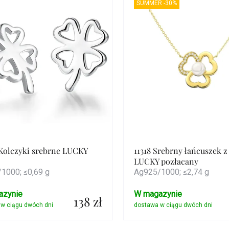
SUMMER -30%
duktów
Kolczyki srebrne LUCKY
11318 Srebrny łańcuszek z
LUCKY pozłacany
1000; ≤0,69 g
Ag925/1000; ≤2,74 g
azynie
W magazynie
138 zł