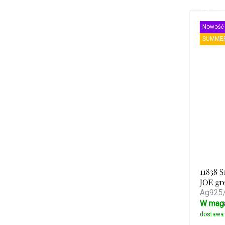
blask i piękno.
Nowość
SUMMER
11838 
JOE gr
Ag925/
W mag