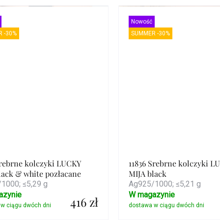
Szczegóły
Szczegóły
Nowość
 -30%
SUMMER -30%
Srebrne kolczyki LUCKY
11836 Srebrne kolczyki L
lack & white pozłacane
MIJA black
1000; ≤5,29 g
Ag925/1000; ≤5,21 g
azynie
W magazynie
416 zł