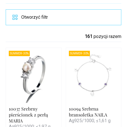
Otworzyć filtr
161
pozycji razem
SUMMER -30%
SUMMER -30%
10037 Srebrny
10094 Srebrna
pierścionek z perłą
bransoletka NAILA
MARIA
Ag925/1000; ≤1,61 g
Ag925/1000; ≤1,97 g