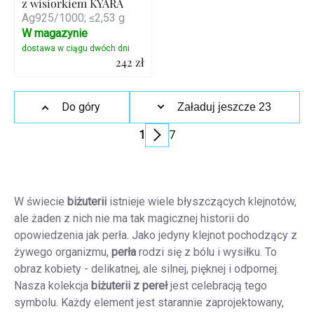
z wisiorkiem KYARA
Ag925/1000; ≤2,53 g
W magazynie
242 zł
Szczegóły
Kontrolki
Do góry
Załaduj jeszcze 23
listy
1
7
Paginacja
W świecie
biżuterii
istnieje wiele błyszczących klejnotów,
ale żaden z nich nie ma tak magicznej historii do
opowiedzenia jak perła. Jako jedyny klejnot pochodzący z
żywego organizmu,
perła
rodzi się z bólu i wysiłku. To
obraz kobiety - delikatnej, ale silnej, pięknej i odpornej.
Nasza kolekcja
biżuterii
z pereł
jest celebracją tego
symbolu. Każdy element jest starannie zaprojektowany,