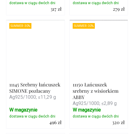
317 zł
279 zł
Szczegóły
Szczegóły
SUMMER -30%
SUMMER -30%
11145 Srebrny łańcuszek
11150 Łańcuszek
SIMONE pozłacany
srebrny z wisiorkiem
ABBY
Ag925/1000; ≤11,29 g
Ag925/1000; ≤2,89 g
W magazynie
W magazynie
496 zł
320 zł