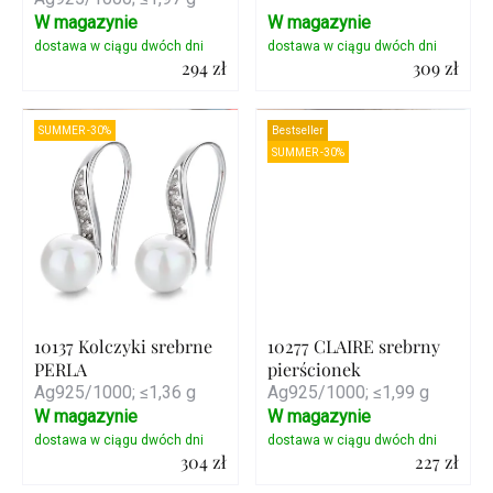
W magazynie
W magazynie
294 zł
309 zł
Szczegóły
Szczegóły
SUMMER -30%
Bestseller
SUMMER -30%
10137 Kolczyki srebrne
10277 CLAIRE srebrny
PERLA
pierścionek
Ag925/1000; ≤1,36 g
Ag925/1000; ≤1,99 g
W magazynie
W magazynie
304 zł
227 zł