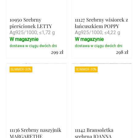
10950 Srebrny
11127 Srebrny wisiorek z
pierścionek LETTY
łańcuszkiem POPPY
Ag925/1000; ≤1,72 g
Ag925/1000; ≤4,22 g
W magazynie
W magazynie
299 zł
298 zł
Szczegóły
Szczegóły
SUMMER -30%
SUMMER -30%
11136 Srebrny naszyjnik
11142 Bransoletka
MARGARETHE
srebrna JOANNA