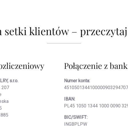
 setki klientów – przeczytaj
ozliczeniowy
Połączenie z ban
Y, s.r.o.
Numer konta:
 207
451050134410000090329470
e
IBAN:
eska
PL45 1050 1344 1000 0090 32
5
2885
BIC/SWIFT:
INGBPLPW