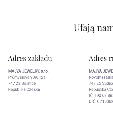
Ufają nam
Adres zakładu
Adres r
MAJYA JEWELRY, s.r.o.
MAJYA JEWELR
Průmyslová 989/12a
Novoměstská
747 23 Bolatice
747 25 Sudic
Republika Czeska
Republika Cz
IČ: 190 62 88
DIČ: CZ1906