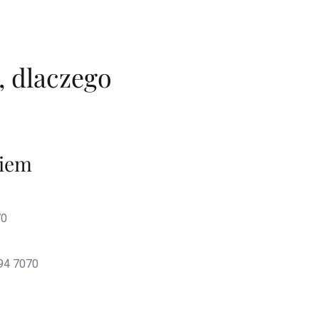
, dlaczego
kiem
70
94 7070