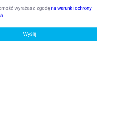
domość wyrażasz zgodę
na warunki ochrony
ch
Wyślij