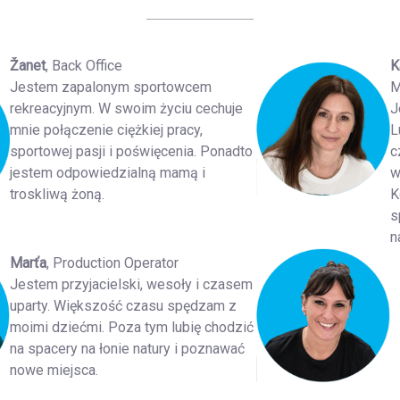
Žanet
, Back Office
K
Jestem zapalonym sportowcem
M
rekreacyjnym. W swoim życiu cechuje
J
mnie połączenie ciężkiej pracy,
L
sportowej pasji i poświęcenia. Ponadto
c
jestem odpowiedzialną mamą i
w
troskliwą żoną.
K
s
n
Marťa
, Production Operator
Jestem przyjacielski, wesoły i czasem
uparty. Większość czasu spędzam z
moimi dziećmi. Poza tym lubię chodzić
na spacery na łonie natury i poznawać
nowe miejsca.