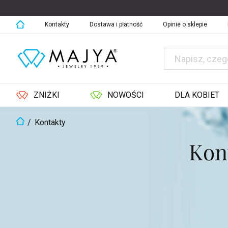
Przejść
do
treści
Kontakty
Dostawa i płatność
Opinie o sklepie
ZNIŻKI
NOWOŚCI
DLA KOBIET
Home
/
Kontakty
Kon