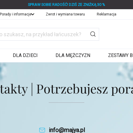
SPRAW SOBIE RADOŚĆ! DZIŚ ZE ZNIŻKĄ 30 %
Porady i informacje
Zwrot i wymiana towaru
Reklamacja
DLA DZIECI
DLA MĘŻCZYZN
ZESTAWY B
takty | Potrzebujesz por
info@majya.pl