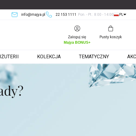
info@majya.pl
22 153 1111
Pon. - Pt.: 8:00 - 14:00
PL
Koszyk
Zaloguj się
Pusty koszyk
Majya BONUS+
IŻUTERII
KOLEKCJA
TEMATYCZNY
AKC
ady?