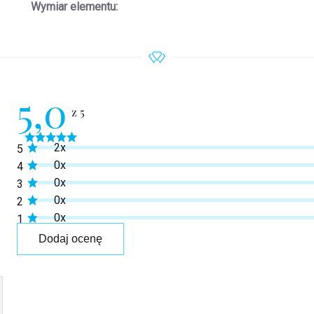
Wymiar elementu
:
5,0
Średnia
2x
5
ocena
produktu
0x
4
wynosi
0x
3
5,0
na
0x
2
5
0x
1
gwiazdek.
Dodaj ocenę