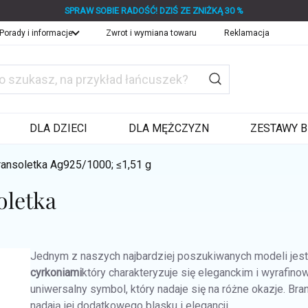
SPRAW SOBIE RADOŚĆ! DZIŚ ZE ZNIŻKĄ 30 %
Porady i informacje
Zwrot i wymiana towaru
Reklamacja
DLA DZIECI
DLA MĘŻCZYZN
ZESTAWY B
ransoletka
Ag925/1000; ≤1,51 g
oletka
Jednym z naszych najbardziej poszukiwanych modeli jes
cyrkoniami
który charakteryzuje się eleganckim i wyraf
uniwersalny symbol, który nadaje się na różne okazje. Br
nadają jej dodatkowego blasku i elegancji.