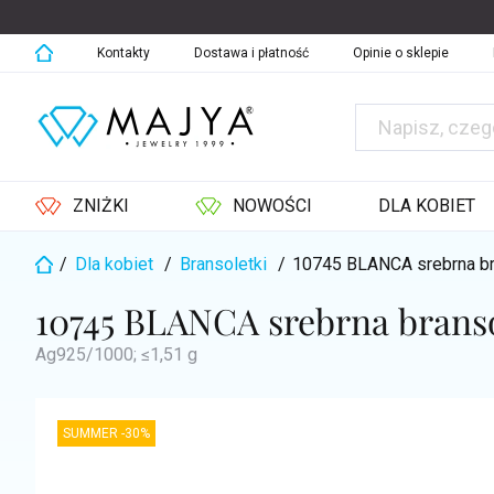
Przejść
do
treści
Kontakty
Dostawa i płatność
Opinie o sklepie
ZNIŻKI
NOWOŚCI
DLA KOBIET
/
Dla kobiet
/
Bransoletki
/
10745 BLANCA srebrna b
Home
10745 BLANCA srebrna brans
Ag925/1000; ≤1,51 g
SUMMER -30%