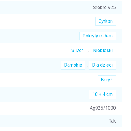
Srebro 925
Cyrkon
Pokryty rodem
Silver
,
Niebieski
Damskie
,
Dla dzieci
Krzyż
18 + 4 cm
Ag925/1000
Tak