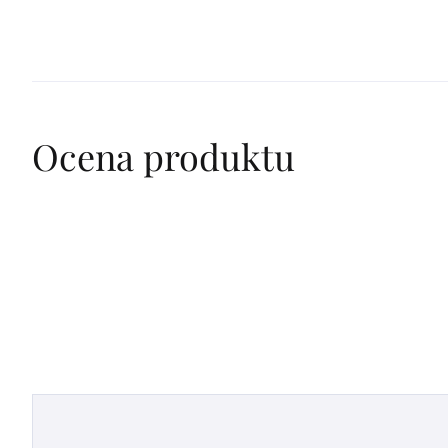
Lista
Ocena produktu
ocen