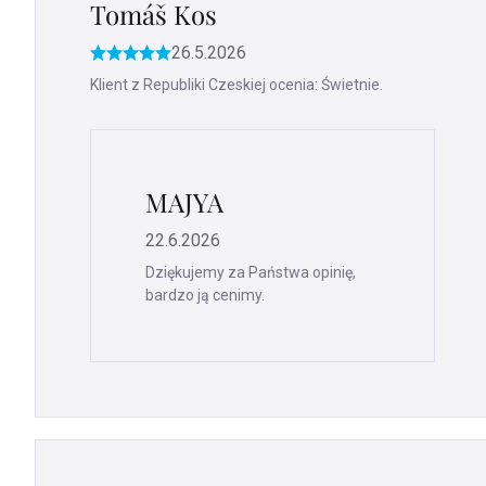
Tomáš Kos
26.5.2026
Ocena
produktu
Klient z Republiki Czeskiej ocenia: Świetnie.
to
5
na
5
gwiazdek.
MAJYA
22.6.2026
Dziękujemy za Państwa opinię,
bardzo ją cenimy.