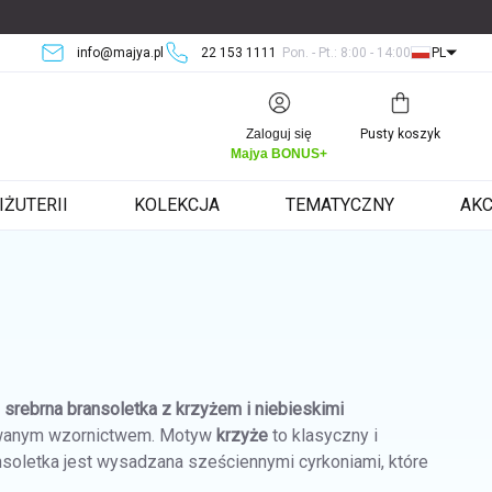
info@majya.pl
22 153 1111
Pon. - Pt.: 8:00 - 14:00
PL
Koszyk
Zaloguj się
Pusty koszyk
Majya BONUS+
IŻUTERII
KOLEKCJA
TEMATYCZNY
AKC
t
srebrna bransoletka z krzyżem i niebieskimi
inowanym wzornictwem. Motyw
krzyże
to klasyczny i
ansoletka jest wysadzana sześciennymi cyrkoniami, które