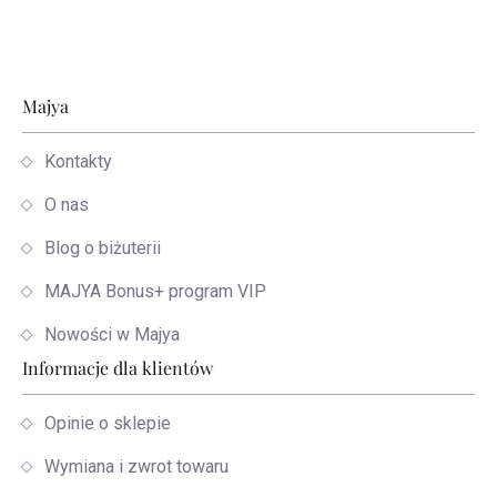
Stopka
Majya
Kontakty
O nas
Blog o biżuterii
MAJYA Bonus+ program VIP
Nowości w Majya
Informacje dla klientów
Opinie o sklepie
Wymiana i zwrot towaru