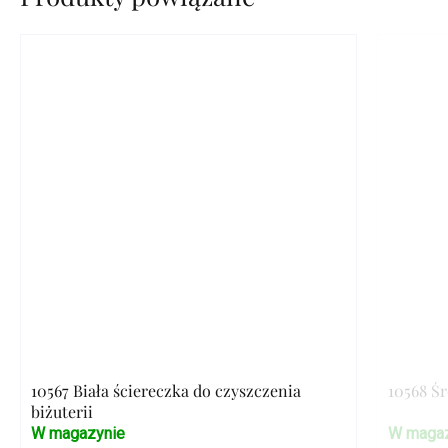
10567 Biała ściereczka do czyszczenia
10568 Ś
biżuterii
W magazynie
W magaz