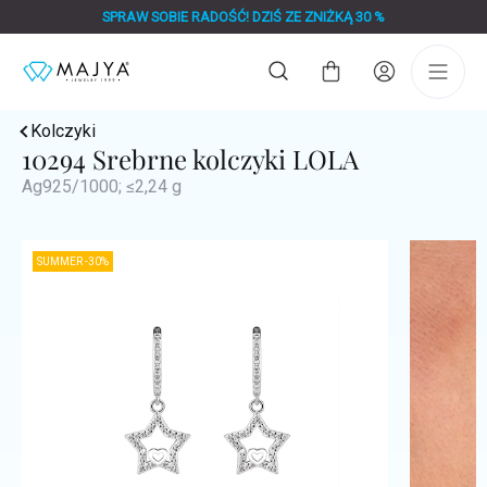
Przejść
SPRAW SOBIE RADOŚĆ! DZIŚ ZE ZNIŻKĄ 30 %
do
treści
Koszyk
Kolczyki
10294 Srebrne kolczyki LOLA
Ag925/1000; ≤2,24 g
SUMMER -30%