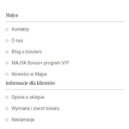
Stopka
Majya
Kontakty
O nas
Blog o biżuterii
MAJYA Bonus+ program VIP
Nowości w Majya
Informacje dla klientów
Opinie o sklepie
Wymiana i zwrot towaru
Reklamacja