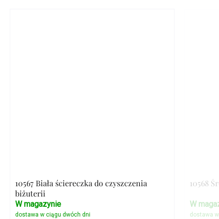
10567 Biała ściereczka do czyszczenia
10568 Ś
biżuterii
W magazynie
W magaz