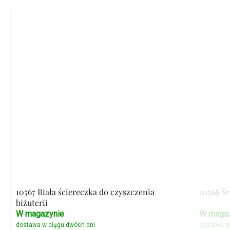
10567 Biała ściereczka do czyszczenia
10568 Ś
biżuterii
W magazynie
W magaz