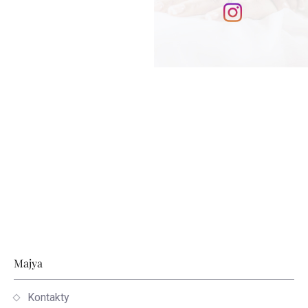
Stopka
Majya
Kontakty