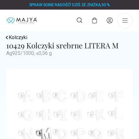
Przejść
SPRAW SOBIE RADOŚĆ! DZIŚ ZE ZNIŻKĄ 30 %
do
treści
Koszyk
Kolczyki
10429 Kolczyki srebrne LITERA M
Ag925/1000; ≤0,56 g