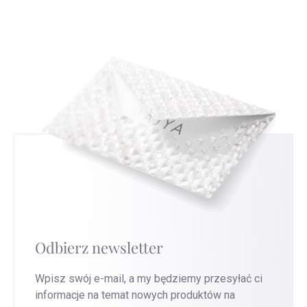
czytać i interpretować te znaki, co da ci nowe
nam to ulepszyć nasze usługi.
Przejdź na tę
spojrzenie na srebrną biżuterię, którą nosisz.
stronę
, aby uzyskać najszybszą wymianę.
Odbierz newsletter
Wpisz swój e-mail, a my będziemy przesyłać ci
informacje na temat nowych produktów na