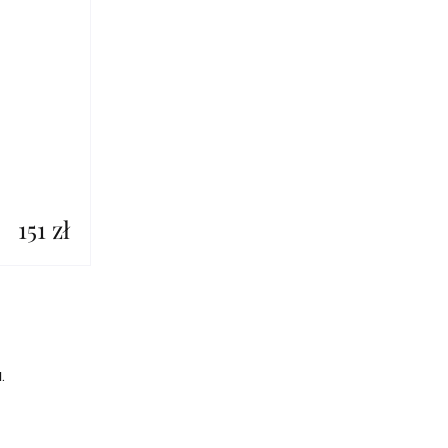
151 zł
.