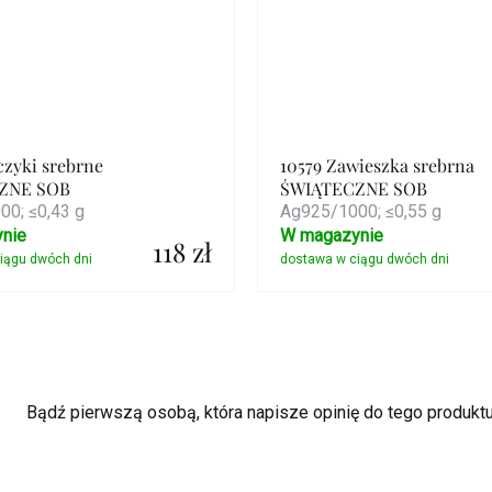
czyki srebrne
10579 Zawieszka srebrna
ZNE SOB
ŚWIĄTECZNE SOB
0; ≤0,43 g
Ag925/1000; ≤0,55 g
nie
W magazynie
118 zł
Szczegóły
Szczegóły
Bądź pierwszą osobą, która napisze opinię do tego produktu