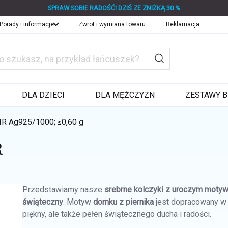
SPRAW SOBIE RADOŚĆ! DZIŚ ZE ZNIŻKĄ 30 %
Porady i informacje
Zwrot i wymiana towaru
Reklamacja
DLA DZIECI
DLA MĘŻCZYZN
ZESTAWY B
BIR
Ag925/1000; ≤0,60 g
R
Przedstawiamy nasze
srebrne kolczyki z uroczym motyw
świąteczny
. Motyw
domku z piernika
jest dopracowany w n
piękny, ale także pełen świątecznego ducha i radości.