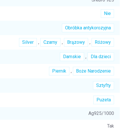
Nie
Obróbka antykorozyjna
Silver
,
Czarny
,
Brązowy
,
Różowy
Damskie
,
Dla dzieci
Piernik
,
Boże Narodzenie
Sztyfty
Puzeta
Ag925/1000
Tak