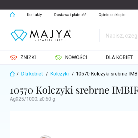
Przejść
do
treści
Kontakty
Dostawa i płatność
Opinie o sklepie
ZNIŻKI
NOWOŚCI
DLA KOBIET
/
Dla kobiet
/
Kolczyki
/
10570 Kolczyki srebrne IM
Home
10570 Kolczyki srebrne IMBI
Ag925/1000; ≤0,60 g