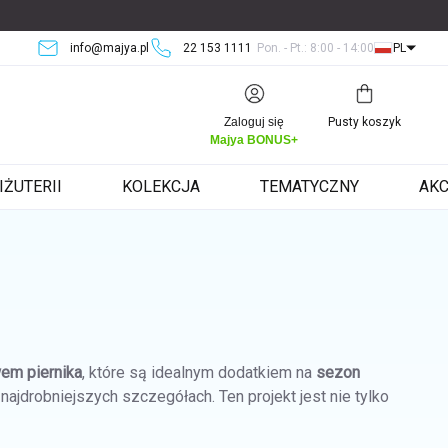
info@majya.pl
22 153 1111
Pon. - Pt.: 8:00 - 14:00
PL
Koszyk
Zaloguj się
Pusty koszyk
Majya BONUS+
IŻUTERII
KOLEKCJA
TEMATYCZNY
AKC
em piernika
, które są idealnym dodatkiem na
sezon
ajdrobniejszych szczegółach. Ten projekt jest nie tylko