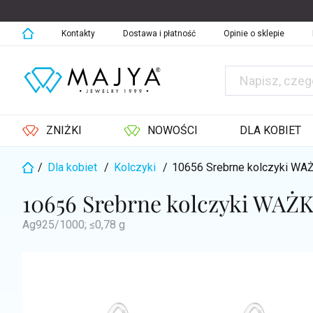
Przejść
do
treści
Kontakty
Dostawa i płatność
Opinie o sklepie
ZNIŻKI
NOWOŚCI
DLA KOBIET
/
Dla kobiet
/
Kolczyki
/
10656 Srebrne kolczyki WA
Home
10656 Srebrne kolczyki WAŻ
Ag925/1000; ≤0,78 g