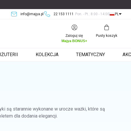
info@majya.pl
22 153 1111
Pon. - Pt.: 8:00 - 14:00
PL
Koszyk
Zaloguj się
Pusty koszyk
Majya BONUS+
IŻUTERII
KOLEKCJA
TEMATYCZNY
AKC
zyki są starannie wykonane w urocze ważki, które są
letem dla dodania elegancji.