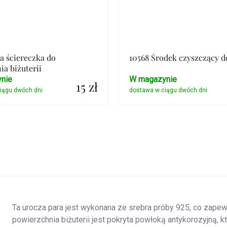
ła ściereczka do
10568 Środek czyszczący d
ia biżuterii
nie
W magazynie
15 zł
Szczegóły
Szczegóły
Ta urocza para jest wykonana ze srebra próby 925, co zapewn
powierzchnia biżuterii jest pokryta powłoką antykorozyjną, k