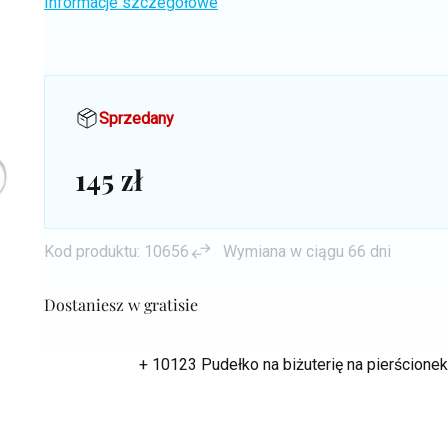
Informacje szczegółowe
Sprzedany
145 zł
Cena
jednostkowa:
Kod produktu:
10656
Wymiana w ciągu 66 dni
Dostaniesz w gratisie
+ 10123 Pudełko na biżuterię na pierścion