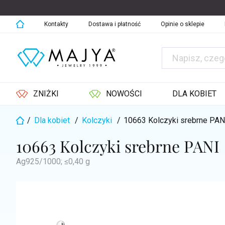
Przejść
do
treści
Kontakty
Dostawa i płatność
Opinie o sklepie
ZNIŻKI
NOWOŚCI
DLA KOBIET
/
Dla kobiet
/
Kolczyki
/
10663 Kolczyki srebrne PA
Home
10663 Kolczyki srebrne PANI
Ag925/1000; ≤0,40 g