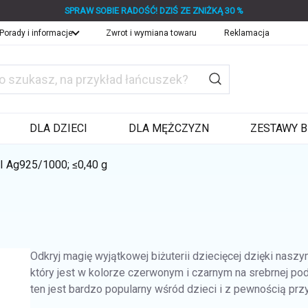
SPRAW SOBIE RADOŚĆ! DZIŚ ZE ZNIŻKĄ 30 %
Porady i informacje
Zwrot i wymiana towaru
Reklamacja
DLA DZIECI
DLA MĘŻCZYZN
ZESTAWY B
NI
Ag925/1000; ≤0,40 g
Odkryj magię wyjątkowej biżuterii dziecięcej dzięki nasz
który jest w kolorze czerwonym i czarnym na srebrnej po
ten jest bardzo popularny wśród dzieci i z pewnością pr