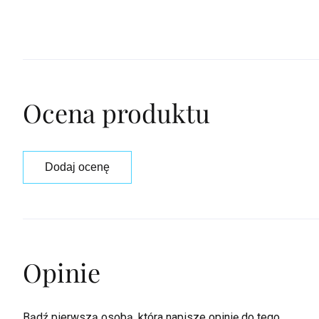
Ocena produktu
Dodaj ocenę
Opinie
Bądź pierwszą osobą, która napisze opinię do tego