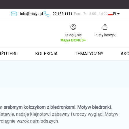
info@majya.pl
22 153 1111
Pon. - Pt.: 8:00 - 14:00
PL
Koszyk
Zaloguj się
Pusty koszyk
Majya BONUS+
IŻUTERII
KOLEKCJA
TEMATYCZNY
AKC
ym
srebrnym kolczykom z biedronkami
.
Motyw biedronki
,
dstawie, nadaje klejnotowi zabawny i uroczy wygląd. Motyw
zyciągnie wzrok najmłodszych.