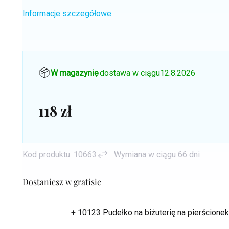
Informacje szczegółowe
W magazynie
, dostawa w ciągu
12.8.2026
118 zł
Cena
jednostkowa:
Kod produktu:
10663
Wymiana w ciągu 66 dni
Dostaniesz w gratisie
+ 10123 Pudełko na biżuterię na pierścion