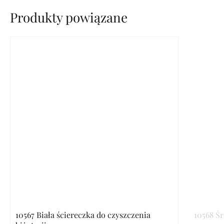
Produkty powiązane
10567 Biała ściereczka do czyszczenia
10568 Ś