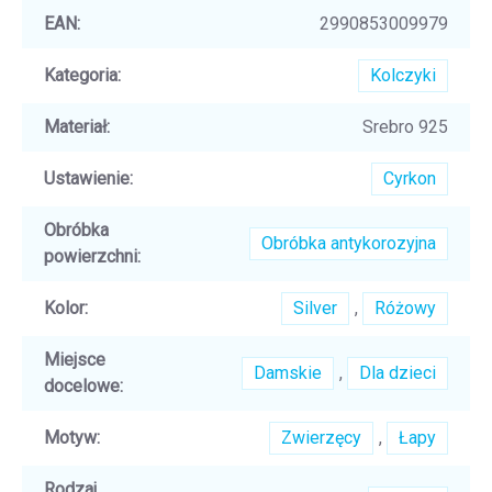
EAN
:
2990853009979
Kategoria
:
Kolczyki
Materiał
:
Srebro 925
Ustawienie
:
Cyrkon
Obróbka
Obróbka antykorozyjna
powierzchni
:
Kolor
:
Silver
,
Różowy
Miejsce
Damskie
,
Dla dzieci
docelowe
:
Motyw
:
Zwierzęcy
,
Łapy
Rodzaj