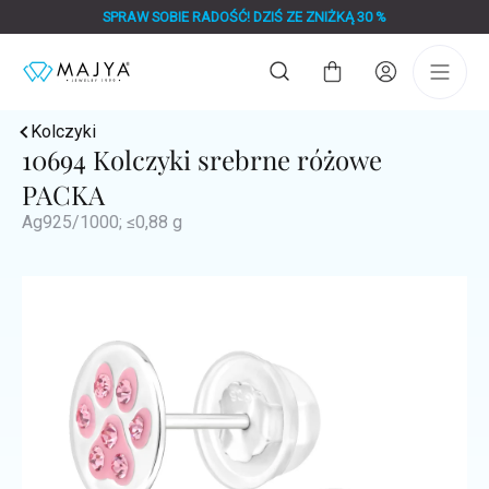
Przejść
SPRAW SOBIE RADOŚĆ! DZIŚ ZE ZNIŻKĄ 30 %
do
treści
Koszyk
Kolczyki
10694 Kolczyki srebrne różowe
PACKA
Ag925/1000; ≤0,88 g