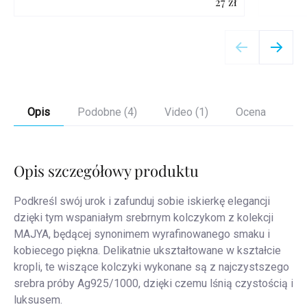
27 zł
Szczegóły
Opis
Podobne (4)
Video (1)
Ocena
Op
Opis szczegółowy produktu
Podkreśl swój urok i zafunduj sobie iskierkę elegancji
dzięki tym wspaniałym srebrnym kolczykom z kolekcji
MAJYA, będącej synonimem wyrafinowanego smaku i
kobiecego piękna. Delikatnie ukształtowane w kształcie
kropli, te wiszące kolczyki wykonane są z najczystszego
srebra próby Ag925/1000, dzięki czemu lśnią czystością i
luksusem.