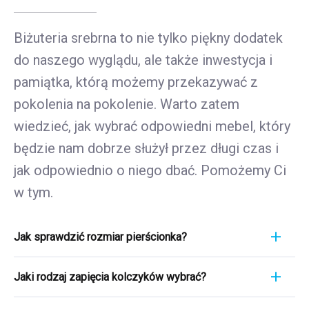
Biżuteria srebrna to nie tylko piękny dodatek
do naszego wyglądu, ale także inwestycja i
pamiątka, którą możemy przekazywać z
pokolenia na pokolenie. Warto zatem
wiedzieć, jak wybrać odpowiedni mebel, który
będzie nam dobrze służył przez długi czas i
jak odpowiednio o niego dbać. Pomożemy Ci
w tym.
Jak sprawdzić rozmiar pierścionka?
Pomiar pierścionka to szybki i łatwy proces. Aby
Jaki rodzaj zapięcia kolczyków wybrać?
poznać jego rozmiar, weź linijkę i przyłóż ją
bezpośrednio do pierścionka, który aktualnie
Wybierając rodzaj zapięcia kolczyków, weź pod