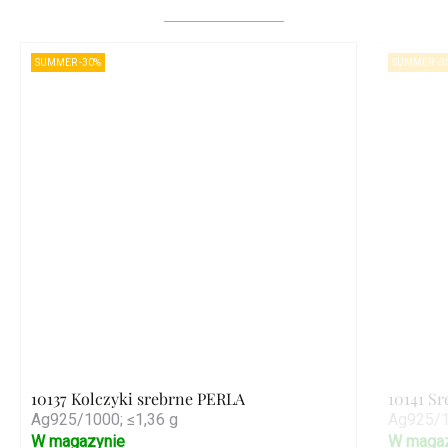
SUMMER -30%
SUMMER -3
10137 Kolczyki srebrne PERLA
10141 S
Ag925/1000; ≤1,36 g
Ag925/1
W magazynie
W magaz