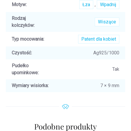
Motyw
:
Łza
,
Wpadnij
Rodzaj
Wiszące
kolczyków
:
Typ mocowania
:
Patent dla kobiet
Czystość
:
Ag925/1000
Pudełko
Tak
upominkowe
:
Wymiary wisiorka
:
7 × 9 mm
Podobne produkty