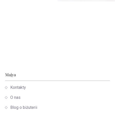
Stopka
Majya
Kontakty
O nas
Blog o biżuterii