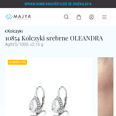
Przejść
SPRAW SOBIE RADOŚĆ! DZIŚ ZE ZNIŻKĄ 30 %
do
treści
Koszyk
Kolczyki
10854 Kolczyki srebrne OLEANDRA
Ag925/1000; ≤2,15 g
SUMMER -30%