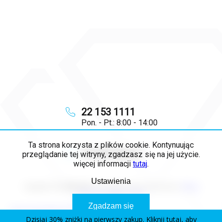
22 153 1111
Pon. - Pt.: 8:00 - 14:00
Ta strona korzysta z plików cookie. Kontynuując
info
@
majya.pl
przeglądanie tej witryny, zgadzasz się na jej użycie.
więcej informacji
tutaj
.
Ustawienia
Copyright 2026
MAJYA PL
. Wszystkie prawa zastrzeżone.
Edytuj
ustawienia plików cookie
Zgadzam się
Opracował Shoptet Premium
Dzisiaj 30% zniżki na pierwszy zakup. Kliknij tutaj, aby