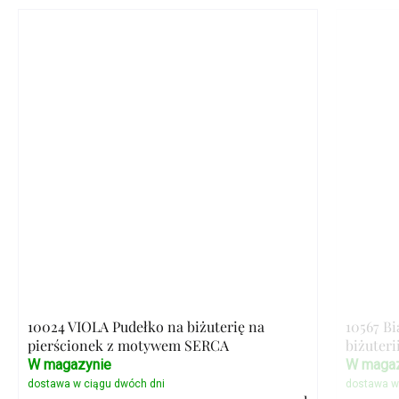
10024 VIOLA Pudełko na biżuterię na
10567 Bi
pierścionek z motywem SERCA
biżuteri
W magazynie
W magaz