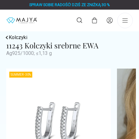
Przejść
SPRAW SOBIE RADOŚĆ! DZIŚ ZE ZNIŻKĄ 30 %
do
treści
Koszyk
Kolczyki
11243 Kolczyki srebrne EWA
Ag925/1000; ≤1,13 g
SUMMER -30%