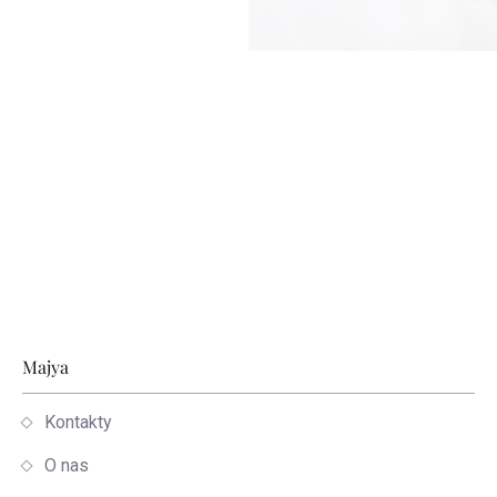
Stopka
Majya
Kontakty
O nas