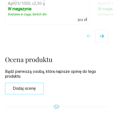
Ag925/1000; ≤2,30 g
Ag925/1
W magazynie
W magaz
301 zł
Szczegóły
Ocena produktu
Bądź pierwszą osobą, która napisze opinię do tego
produktu.
Dodaj ocenę