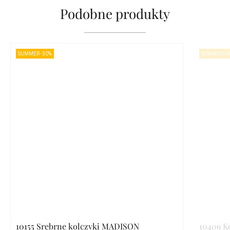
Podobne produkty
SUMMER -30%
SUMMER -3
10155 Srebrne kolczyki MADISON
10409 K