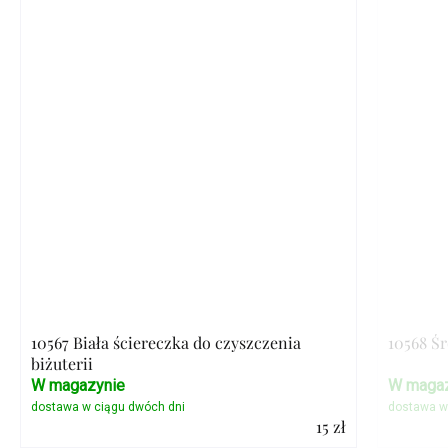
10567 Biała ściereczka do czyszczenia
10568 Ś
biżuterii
W magazynie
W magaz
15 zł