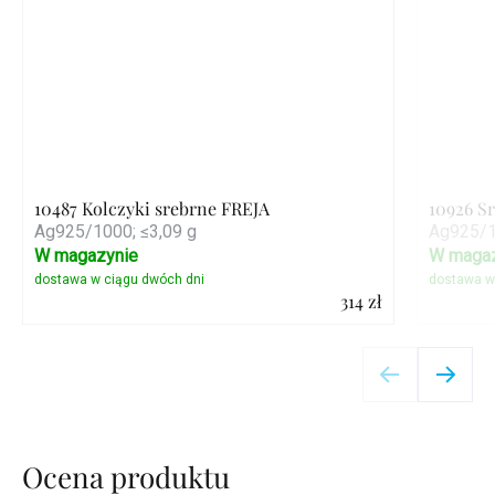
10487 Kolczyki srebrne FREJA
10926 S
Ag925/1000; ≤3,09 g
Ag925/1
W magazynie
W magaz
314 zł
Szczegóły
Ocena produktu