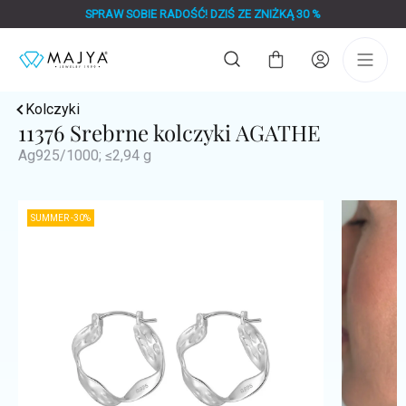
Przejść
SPRAW SOBIE RADOŚĆ! DZIŚ ZE ZNIŻKĄ 30 %
do
treści
Koszyk
Kolczyki
11376 Srebrne kolczyki AGATHE
Ag925/1000; ≤2,94 g
SUMMER -30%