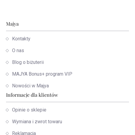
Stopka
Majya
Kontakty
O nas
Blog o biżuterii
MAJYA Bonus+ program VIP
Nowości w Majya
Informacje dla klientów
Opinie o sklepie
Wymiana i zwrot towaru
Reklamacja