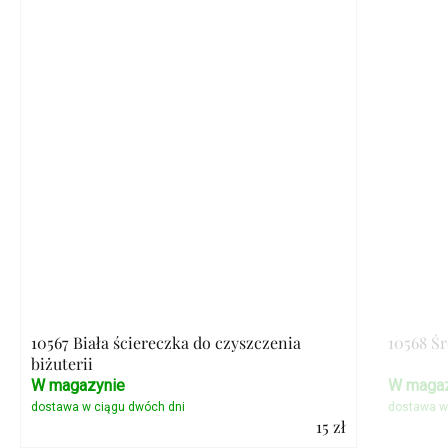
10567 Biała ściereczka do czyszczenia
10568 Ś
biżuterii
W magazynie
W magaz
15 zł