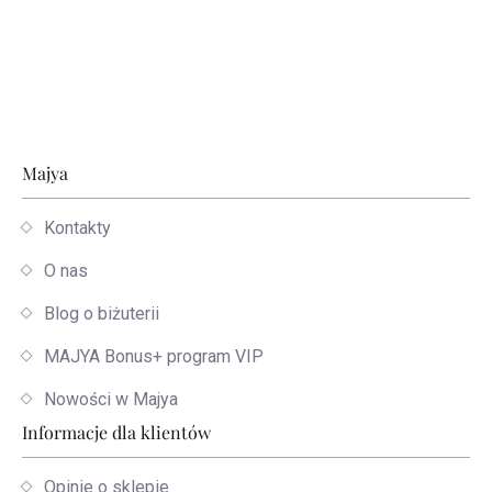
Stopka
Majya
Kontakty
O nas
Blog o biżuterii
MAJYA Bonus+ program VIP
Nowości w Majya
Informacje dla klientów
Opinie o sklepie