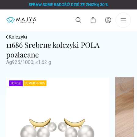
Przejść
SPRAW SOBIE RADOŚĆ! DZIŚ ZE ZNIŻKĄ 30 %
do
treści
Koszyk
Kolczyki
11686 Srebrne kolczyki POLA
pozłacane
Ag925/1000; ≤1,62 g
Nowość
SUMMER -30%