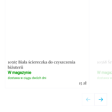
10567 Biała ściereczka do czyszczenia
10568 Ś
biżuterii
W magazynie
W magaz
15 zł
Szczegóły