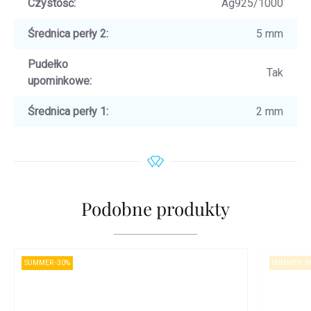
Czystość
:
Ag925/1000
Średnica perły 2
:
5 mm
Pudełko
Tak
upominkowe
:
Średnica perły 1
:
2 mm
Podobne produkty
SUMMER -30%
SUMMER -3