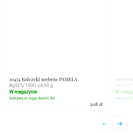
10474 Kolczyki srebrne PAMELA
10930 S
Ag925/1000; ≤4,50 g
Ag925/1
W magazynie
W magaz
208 zł
Szczegóły