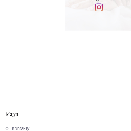
Stopka
Majya
Kontakty