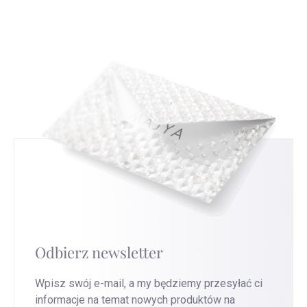
czytać i interpretować te znaki, co da ci nowe
nam to ulepszyć nasze usługi.
Przejdź na tę
spojrzenie na srebrną biżuterię, którą nosisz.
stronę
, aby uzyskać najszybszą wymianę.
Odbierz newsletter
Wpisz swój e-mail, a my będziemy przesyłać ci
informacje na temat nowych produktów na