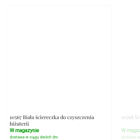
10567 Biała ściereczka do czyszczenia
10568 Ś
biżuterii
W magazynie
W magaz