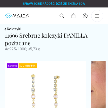
Przejść
SPRAW SOBIE RADOŚĆ! DZIŚ ZE ZNIŻKĄ 30 %
do
treści
Koszyk
Kolczyki
11696 Srebrne kolczyki DANILLA
pozłacane
Ag925/1000; ≤5,73 g
Nowość
SUMMER -30%