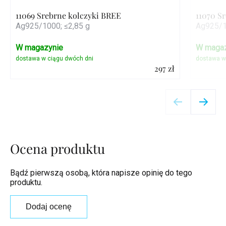
11069 Srebrne kolczyki BREE
11070 S
Ag925/1000; ≤2,85 g
Ag925/1
W magazynie
W magaz
297 zł
Szczegóły
Ocena produktu
Bądź pierwszą osobą, która napisze opinię do tego
produktu.
Dodaj ocenę