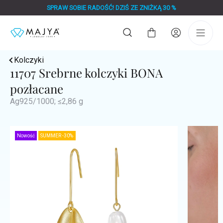
Przejść
SPRAW SOBIE RADOŚĆ! DZIŚ ZE ZNIŻKĄ 30 %
do
treści
Koszyk
Kolczyki
11707 Srebrne kolczyki BONA
pozłacane
Ag925/1000; ≤2,86 g
Nowość
SUMMER -30%