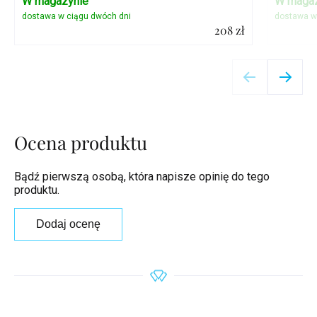
W magazynie
W magaz
208 zł
Szczegóły
Ocena produktu
Bądź pierwszą osobą, która napisze opinię do tego
produktu.
Dodaj ocenę