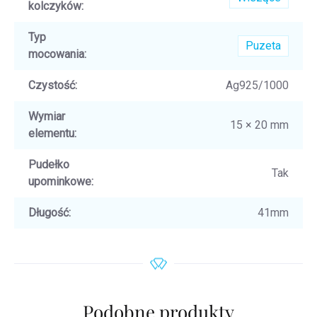
kolczyków
:
Typ
Puzeta
mocowania
:
Czystość
:
Ag925/1000
Wymiar
15 × 20 mm
elementu
:
Pudełko
Tak
upominkowe
:
Długość
:
41mm
Podobne produkty