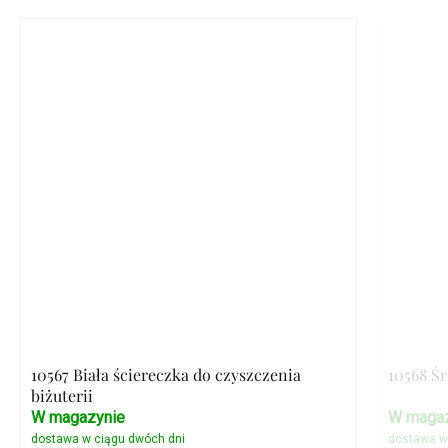
10567 Biała ściereczka do czyszczenia
10568 Ś
biżuterii
W magazynie
W magaz