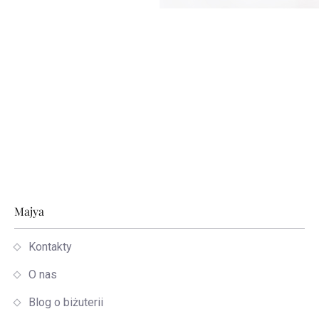
Stopka
Majya
Kontakty
O nas
Blog o biżuterii