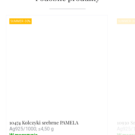
SUMMER -30%
SUMMER -3
10474 Kolczyki srebrne PAMELA
10930 S
Ag925/1000; ≤4,50 g
Ag925/1