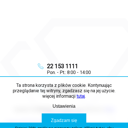
22 153 1111
Pon. - Pt.: 8:00 - 14:00
Ta strona korzysta z plików cookie. Kontynuując
info
@
majya.pl
przeglądanie tej witryny, zgadzasz się na jej użycie.
więcej informacji
tutaj
.
Ustawienia
Copyright 2026
MAJYA PL
. Wszystkie prawa zastrzeżone.
Edytuj
ustawienia plików cookie
Zgadzam się
Opracował Shoptet Premium