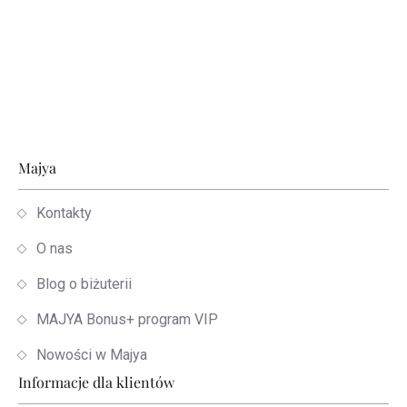
Stopka
Majya
Kontakty
O nas
Blog o biżuterii
MAJYA Bonus+ program VIP
Nowości w Majya
Informacje dla klientów