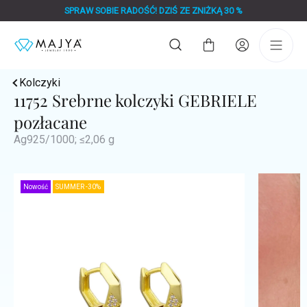
Przejść
SPRAW SOBIE RADOŚĆ! DZIŚ ZE ZNIŻKĄ 30 %
do
treści
Koszyk
Kolczyki
11752 Srebrne kolczyki GEBRIELE
pozłacane
Ag925/1000; ≤2,06 g
Nowość
SUMMER -30%