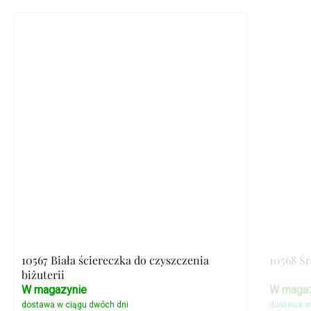
10567 Biała ściereczka do czyszczenia
10568 Ś
biżuterii
W magazynie
W magaz