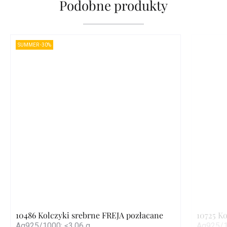
Podobne produkty
SUMMER -30%
10486 Kolczyki srebrne FREJA pozłacane
10725 K
Ag925/1000; ≤3,06 g
Ag925/1