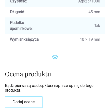
Czystość
:
Ag925/1000
Długość
:
45 mm
Pudełko
Tak
upominkowe
:
Wymiar księżyca
:
10 × 19 mm
Ocena produktu
Bądź pierwszą osobą, która napisze opinię do tego
produktu.
Dodaj ocenę