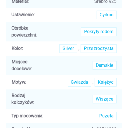
Materiał
:
Srebro 925
Ustawienie
:
Cyrkon
Obróbka
Pokryty rodem
powierzchni
:
Kolor
:
Silver
,
Przezroczysta
Miejsce
Damskie
docelowe
:
Motyw
:
Gwiazda
,
Księżyc
Rodzaj
Wiszące
kolczyków
:
Typ mocowania
:
Puzeta