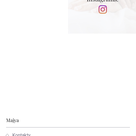
Stopka
Majya
Kontakty