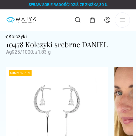
Przejść
SPRAW SOBIE RADOŚĆ! DZIŚ ZE ZNIŻKĄ 30 %
do
treści
Koszyk
Kolczyki
10478 Kolczyki srebrne DANIEL
Ag925/1000; ≤1,83 g
SUMMER -30%