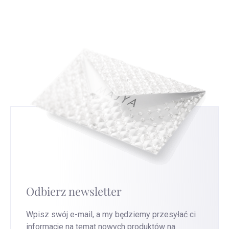
to powiesz, będzie nam bardzo miło i pomoże
czytać i interpretować te znaki, co da ci nowe
nam to ulepszyć nasze usługi.
Przejdź na tę
spojrzenie na srebrną biżuterię, którą nosisz.
stronę
, aby uzyskać najszybszą wymianę.
Odbierz newsletter
Wpisz swój e-mail, a my będziemy przesyłać ci
informacje na temat nowych produktów na