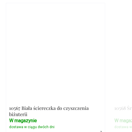
10567 Biała ściereczka do czyszczenia
10568 Ś
biżuterii
W magazynie
W magaz