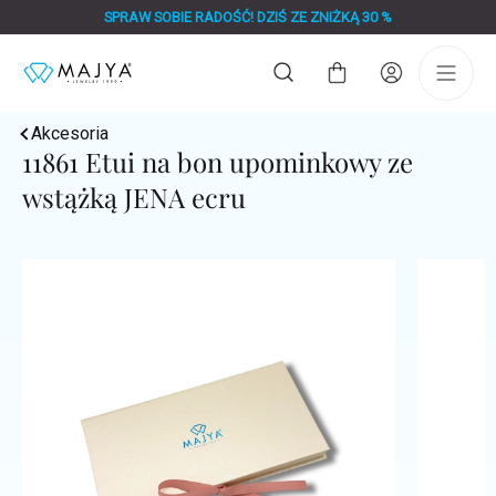
Przejść
SPRAW SOBIE RADOŚĆ! DZIŚ ZE ZNIŻKĄ 30 %
do
treści
Koszyk
Akcesoria
11861 Etui na bon upominkowy ze
wstążką JENA ecru