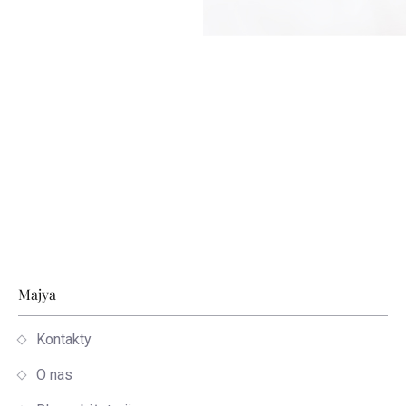
Stopka
Majya
Kontakty
O nas