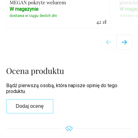
MEGAN pokryte welurem
pierści
W magazynie
W magaz
42 zł
Szczegóły
Ocena produktu
Bądź pierwszą osobą, która napisze opinię do tego
produktu.
Dodaj ocenę