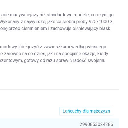
cznie masywniejszy niż standardowe modele, co czyni go
Wykonany z najwyższej jakości srebra próby 925/1000 z
nę przed ciemnieniem i zachowuje olśniewający blask
k modowy lub łączyć z zawieszkami według własnego
 zarówno na co dzień, jak i na specjalne okazje, kiedy
rezentowym, gotowy od razu sprawić radość swojemu
Łańcuchy dla mężczyzn
2990853024286