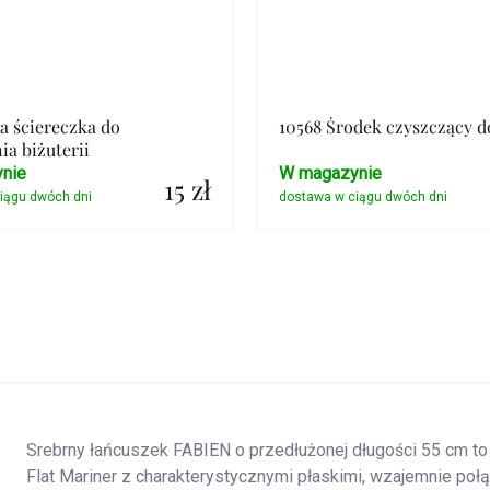
ła ściereczka do
10568 Środek czyszczący d
ia biżuterii
nie
W magazynie
15 zł
Szczegóły
Szczegóły
Srebrny łańcuszek FABIEN o przedłużonej długości 55 cm to s
Flat Mariner z charakterystycznymi płaskimi, wzajemnie po