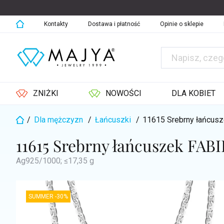
Przejść
do
treści
Kontakty
Dostawa i płatność
Opinie o sklepie
ZNIŻKI
NOWOŚCI
DLA KOBIET
/
Dla mężczyzn
/
Łańcuszki
/
11615 Srebrny łańcus
Home
11615 Srebrny łańcuszek FABI
Ag925/1000; ≤17,35 g
SUMMER -30%