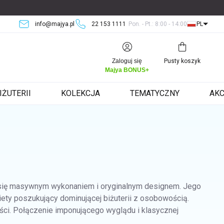
info@majya.pl
22 153 1111
Pon. - Pt.: 8:00 - 14:00
PL
Koszyk
Zaloguj się
Pusty koszyk
Majya BONUS+
IŻUTERII
KOLEKCJA
TEMATYCZNY
AKC
a się masywnym wykonaniem i oryginalnym designem. Jego
iety poszukujący dominującej biżuterii z osobowością.
ości. Połączenie imponującego wyglądu i klasycznej