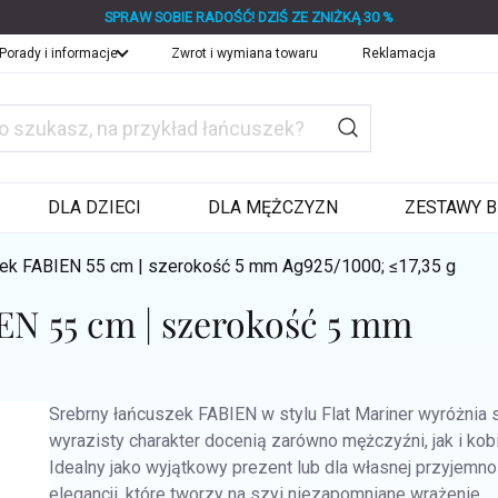
SPRAW SOBIE RADOŚĆ! DZIŚ ZE ZNIŻKĄ 30 %
Porady i informacje
Zwrot i wymiana towaru
Reklamacja
DLA DZIECI
DLA MĘŻCZYZN
ZESTAWY B
zek FABIEN 55 cm | szerokość 5 mm
Ag925/1000; ≤17,35 g
EN 55 cm | szerokość 5 mm
Srebrny łańcuszek FABIEN w stylu Flat Mariner wyróżni
wyrazisty charakter docenią zarówno mężczyźni, jak i kob
Idealny jako wyjątkowy prezent lub dla własnej przyjemn
elegancji, które tworzy na szyi niezapomniane wrażenie.