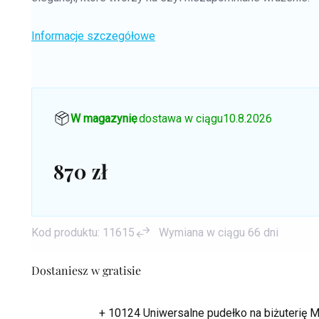
Informacje szczegółowe
W magazynie
, dostawa w ciągu
10.8.2026
870 zł
Cena
jednostkowa:
Kod produktu:
11615
Wymiana w ciągu 66 dni
Dostaniesz w gratisie
+ 10124 Uniwersalne pudełko na biżuterię