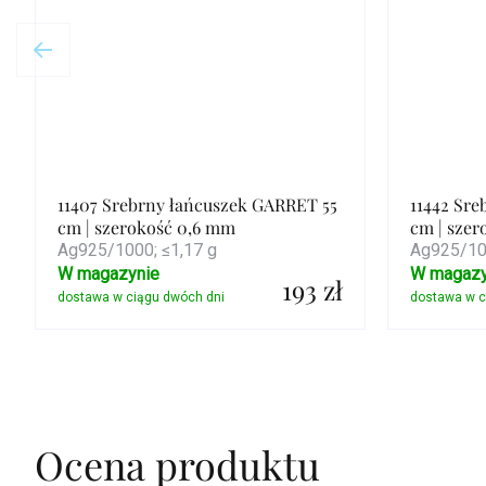
11407 Srebrny łańcuszek GARRET 55
11442 Sre
cm | szerokość 0,6 mm
cm | szer
Ag925/1000; ≤1,17 g
Ag925/100
W magazynie
W magazy
193 zł
Szczegóły
Ocena produktu