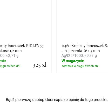
brny łańcuszek RIDLEY 55
11460 Srebrny łańcuszek S
okość 1,2 mm
cm | szerokość 1,5 mm
0; ≤2,71 g
Ag925/1000; ≤9,23 g
nie
W magazynie
325 zł
Szczegóły
Szczegóły
Bądź pierwszą osobą, która napisze opinię do tego produktu