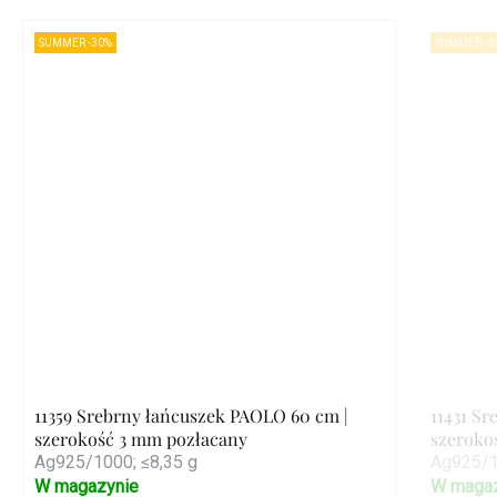
SUMMER -30%
SUMMER -3
11359 Srebrny łańcuszek PAOLO 60 cm |
11431 S
szerokość 3 mm pozłacany
szeroko
Ag925/1000; ≤8,35 g
Ag925/1
W magazynie
W magaz