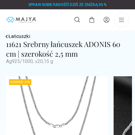
Przejść
SPRAW SOBIE RADOŚĆ! DZIŚ ZE ZNIŻKĄ 30 %
do
treści
Koszyk
Łańcuszki
11621 Srebrny łańcuszek ADONIS 60
cm | szerokość 2,5 mm
Ag925/1000; ≤20,15 g
SUMMER -30%