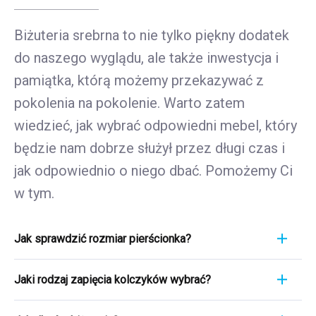
Biżuteria srebrna to nie tylko piękny dodatek
do naszego wyglądu, ale także inwestycja i
pamiątka, którą możemy przekazywać z
pokolenia na pokolenie. Warto zatem
wiedzieć, jak wybrać odpowiedni mebel, który
będzie nam dobrze służył przez długi czas i
jak odpowiednio o niego dbać. Pomożemy Ci
w tym.
Jak sprawdzić rozmiar pierścionka?
Pomiar pierścionka to szybki i łatwy proces. Aby
Jaki rodzaj zapięcia kolczyków wybrać?
poznać jego rozmiar, weź linijkę i przyłóż ją
bezpośrednio do pierścionka, który aktualnie
Wybierając rodzaj zapięcia kolczyków, weź pod