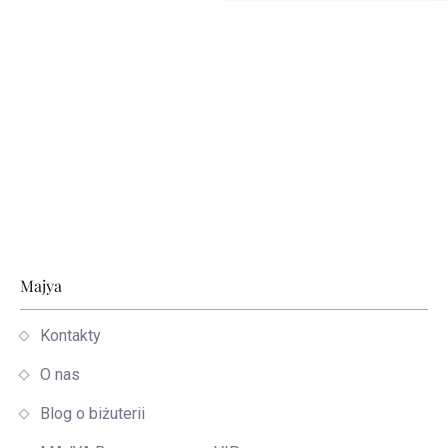
Stopka
Majya
Kontakty
O nas
Blog o biżuterii