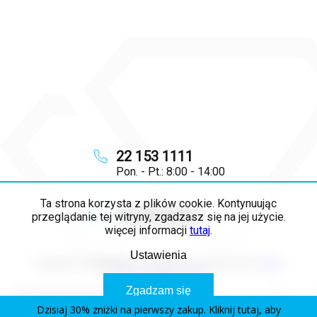
22 153 1111
Pon. - Pt.: 8:00 - 14:00
Ta strona korzysta z plików cookie. Kontynuując
info
@
majya.pl
przeglądanie tej witryny, zgadzasz się na jej użycie.
więcej informacji
tutaj
.
Ustawienia
Copyright 2026
MAJYA PL
. Wszystkie prawa zastrzeżone.
Edytuj
ustawienia plików cookie
Zgadzam się
Opracował Shoptet Premium
Dzisiaj 30% zniżki na pierwszy zakup. Kliknij tutaj, aby