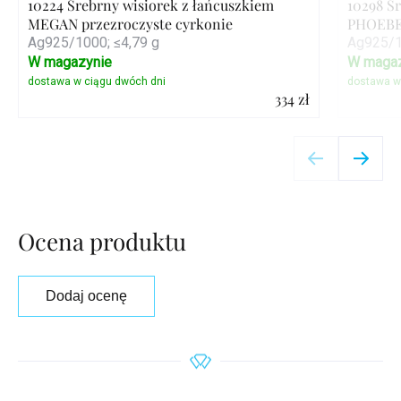
10224 Srebrny wisiorek z łańcuszkiem
10298 S
MEGAN przezroczyste cyrkonie
PHOEB
Ag925/1000; ≤4,79 g
Ag925/1
W magazynie
W magaz
334 zł
Szczegóły
Ocena produktu
Dodaj ocenę