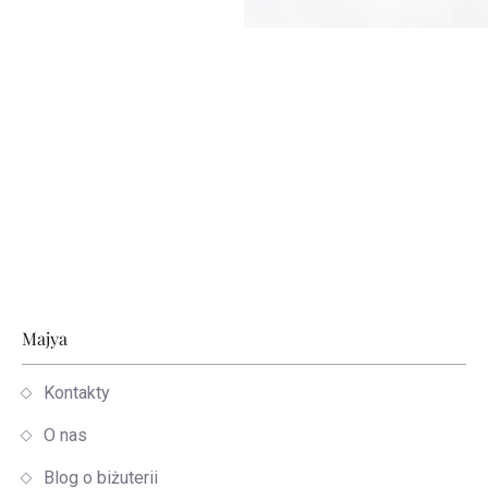
Stopka
Majya
Kontakty
O nas
Blog o biżuterii