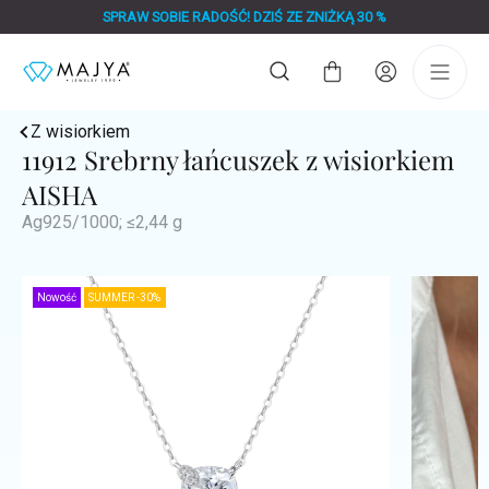
Przejść
SPRAW SOBIE RADOŚĆ! DZIŚ ZE ZNIŻKĄ 30 %
do
treści
Koszyk
Z wisiorkiem
11912 Srebrny łańcuszek z wisiorkiem
AISHA
Ag925/1000; ≤2,44 g
Nowość
SUMMER -30%