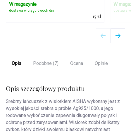
W magazynie
W magaz
15 zł
Szczegóły
Opis
Podobne (7)
Ocena
Opinie
Opis szczegółowy produktu
Srebrny łańcuszek z wisiorkiem AISHA wykonany jest z
wysokiej jakości srebra o próbie Ag925/1000, a jego
rodowane wykończenie zapewnia długotrwały połysk i
ochronę przed zarysowaniami. Wisiorek zdobi delikatny
cyrkon, który dzięki swojemu blaskowi natychmiast