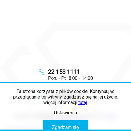
22 153 1111
Pon. - Pt.: 8:00 - 14:00
Ta strona korzysta z plików cookie. Kontynuując
info
@
majya.pl
przeglądanie tej witryny, zgadzasz się na jej użycie.
więcej informacji
tutaj
.
Ustawienia
Copyright 2026
MAJYA PL
. Wszystkie prawa zastrzeżone.
Edytuj
ustawienia plików cookie
Zgadzam się
Opracował Shoptet Premium