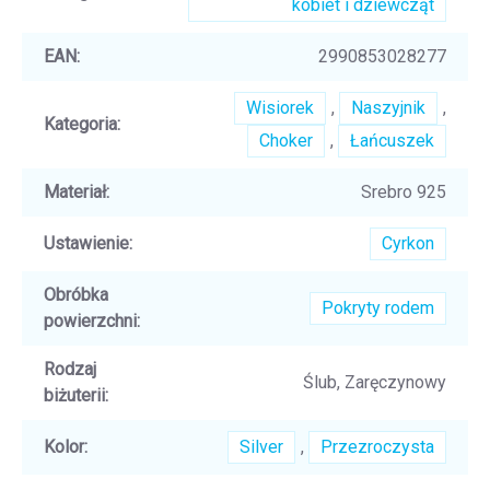
kobiet i dziewcząt
EAN
:
2990853028277
Wisiorek
,
Naszyjnik
,
Kategoria
:
Choker
,
Łańcuszek
Materiał
:
Srebro 925
Ustawienie
:
Cyrkon
Obróbka
Pokryty rodem
powierzchni
:
Rodzaj
Ślub, Zaręczynowy
biżuterii
:
Kolor
:
Silver
,
Przezroczysta