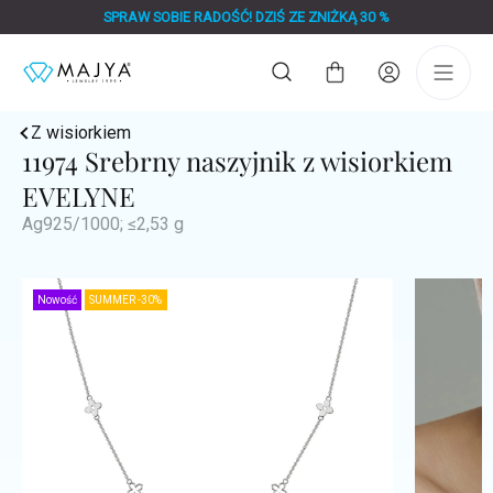
Przejść
SPRAW SOBIE RADOŚĆ! DZIŚ ZE ZNIŻKĄ 30 %
do
treści
Koszyk
Z wisiorkiem
11974 Srebrny naszyjnik z wisiorkiem
EVELYNE
Ag925/1000; ≤2,53 g
Nowość
SUMMER -30%