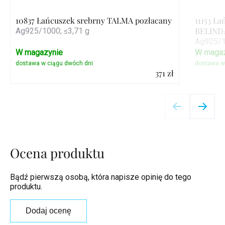
10837 Łańcuszek srebrny TALMA pozłacany
11153 Ła
BELINDA
Ag925/1000; ≤3,71 g
Ag925/1
W magazynie
W magaz
371 zł
Szczegóły
Ocena produktu
Bądź pierwszą osobą, która napisze opinię do tego
produktu.
Dodaj ocenę