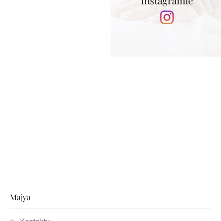
Stopka
Majya