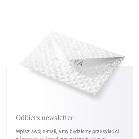
to powiesz, będzie nam bardzo miło i pomoże
czytać i interpretować te znaki, co da ci nowe
nam to ulepszyć nasze usługi.
Przejdź na tę
spojrzenie na srebrną biżuterię, którą nosisz.
stronę
, aby uzyskać najszybszą wymianę.
Odbierz newsletter
Wpisz swój e-mail, a my będziemy przesyłać ci
informacje na temat nowych produktów na