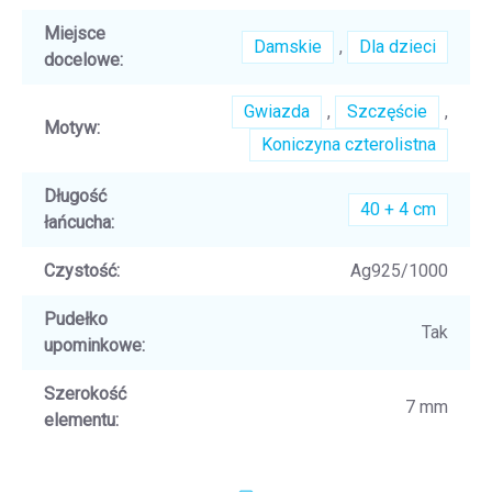
Miejsce
Damskie
,
Dla dzieci
docelowe
:
Gwiazda
,
Szczęście
,
Motyw
:
Koniczyna czterolistna
Długość
40 + 4 cm
łańcucha
:
Czystość
:
Ag925/1000
Pudełko
Tak
upominkowe
:
Szerokość
7 mm
elementu
: