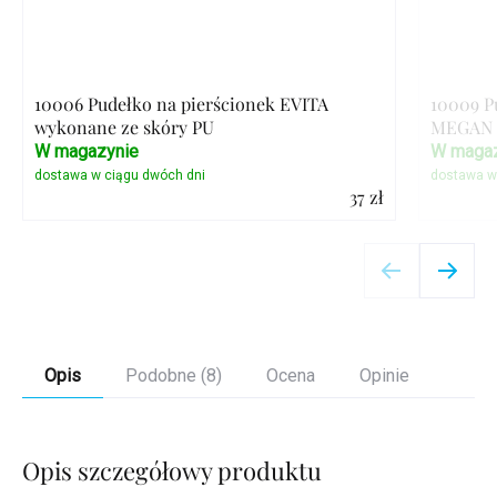
10006 Pudełko na pierścionek EVITA
10009 P
wykonane ze skóry PU
MEGAN 
W magazynie
W magaz
37 zł
Szczegóły
Opis
Podobne (8)
Ocena
Opinie
Opis szczegółowy produktu