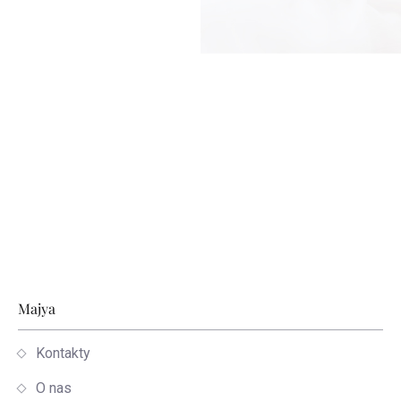
Stopka
Majya
Kontakty
O nas