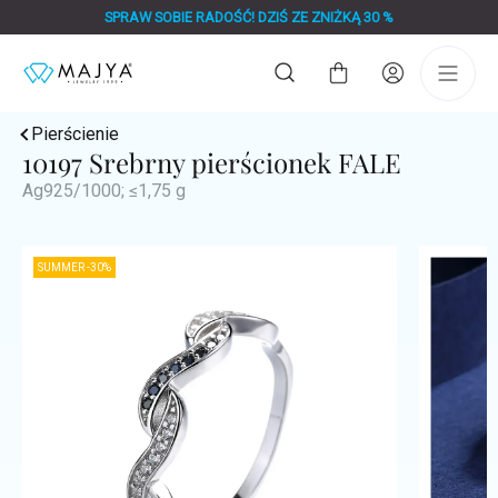
Przejść
SPRAW SOBIE RADOŚĆ! DZIŚ ZE ZNIŻKĄ 30 %
do
treści
Koszyk
Pierścienie
10197 Srebrny pierścionek FALE
Ag925/1000; ≤1,75 g
SUMMER -30%