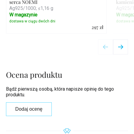
serca NOEMI
kamien
Ag925/1000; ≤1,16 g
Ag925/1
W magazynie
W magaz
297 zł
Szczegóły
Ocena produktu
Bądź pierwszą osobą, która napisze opinię do tego
produktu.
Dodaj ocenę