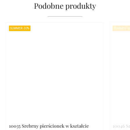
Podobne produkty
SUMMER -30%
SUMMER -3
10035 Srebrny pierścionek w kształcie
10046 Sr