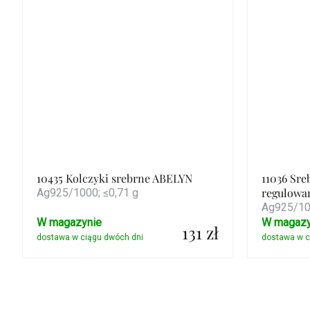
10435 Kolczyki srebrne ABELYN
11036 Sre
regulowa
Ag925/1000; ≤0,71 g
Ag925/100
W magazynie
W magazy
131 zł
Szczegóły