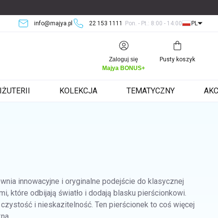
info@majya.pl
22 153 1111
Pon. - Pt.: 8:00 - 14:00
PL
Koszyk
Zaloguj się
Pusty koszyk
Majya BONUS+
IŻUTERII
KOLEKCJA
TEMATYCZNY
AKC
nia innowacyjne i oryginalne podejście do klasycznej
i, które odbijają światło i dodają blasku pierścionkowi.
czystość i nieskazitelność. Ten pierścionek to coś więcej
na.