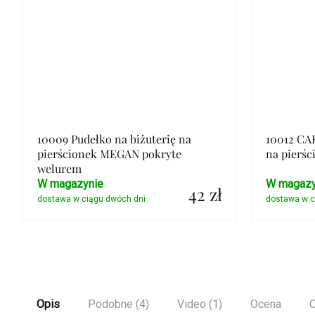
10009 Pudełko na biżuterię na
10012 CA
pierścionek MEGAN pokryte
na pierśc
welurem
W magazynie
W magazy
42 zł
Szczegóły
Opis
Podobne (4)
Video (1)
Ocena
O