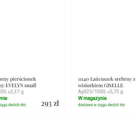
brny pierścionek
11140 Łańcuszek srebrny z
ny EVELYN small
wisiorkiem GISELLE
0; ≤2,37 g
Ag925/1000; ≤5,73 g
nie
W magazynie
293 zł
Szczegóły
Szczegóły