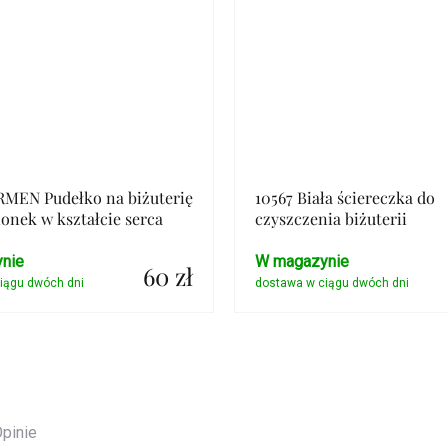
RMEN Pudełko na biżuterię
10567 Biała ściereczka do
ionek w kształcie serca
czyszczenia biżuterii
nie
W magazynie
60 zł
Szczegóły
Szczegóły
pinie