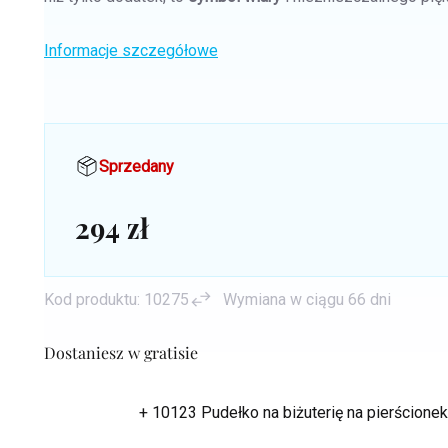
Informacje szczegółowe
Sprzedany
294 zł
Cena
jednostkowa:
Kod produktu:
10275
Wymiana w ciągu 66 dni
Dostaniesz w gratisie
+ 10123 Pudełko na biżuterię na pierścion