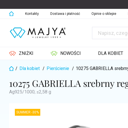
Przejść
do
treści
Kontakty
Dostawa i płatność
Opinie o sklepie
ZNIŻKI
NOWOŚCI
DLA KOBIET
/
Dla kobiet
/
Pierścienie
/
10275 GABRIELLA srebrny
Home
10275 GABRIELLA srebrny re
Ag925/1000; ≤2,58 g
SUMMER -30%