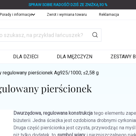
SPRAW SOBIE RADOŚĆ! DZIŚ ZE ZNIŻKĄ 30 %
Porady i informacje
Zwrot i wymiana towaru
Reklamacja
DLA DZIECI
DLA MĘŻCZYZN
ZESTAWY B
 regulowany pierścionek
Ag925/1000; ≤2,58 g
gulowany pierścionek
Dwurzędowa, regulowana konstrukcja
tego elementu zapew
biżuterii. Jedna ścieżka jest ozdobiona drobnymi cyrkoniam
Druga część pierścionka jest czysta, przywodząc na myśl 
niż tylko dodatek, to
symbol wiary
i niezniszczalnego pięk