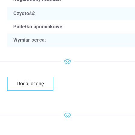
Czystość
:
Pudełko upominkowe
:
Wymiar serca
:
Dodaj ocenę