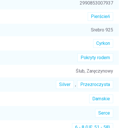
2990853007937
Pierścień
Srebro 925
Cyrkon
Pokryty rodem
Ślub, Zaręczynowy
Silver
,
Przezroczysta
Damskie
Serce
6 - 8 (UE: 51 - 58)