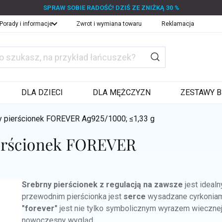
SPRAW SOBIE RADOŚĆ! DZIŚ ZE ZNIŻKĄ 30 %
Porady i informacje
Zwrot i wymiana towaru
Reklamacja
DLA DZIECI
DLA MĘŻCZYZN
ZESTAWY B
y pierścionek FOREVER
Ag925/1000; ≤1,33 g
ierścionek FOREVER
Srebrny pierścionek z regulacją na zawsze
jest ideal
przewodnim pierścionka jest
serce
wysadzane cyrkoniam
"forever"
jest nie tylko symbolicznym wyrazem wieczne
nowoczesny wygląd.