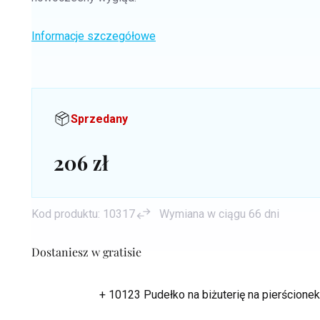
Informacje szczegółowe
Sprzedany
206 zł
Cena
jednostkowa:
Kod produktu:
10317
Wymiana w ciągu 66 dni
Dostaniesz w gratisie
+ 10123 Pudełko na biżuterię na pierścion