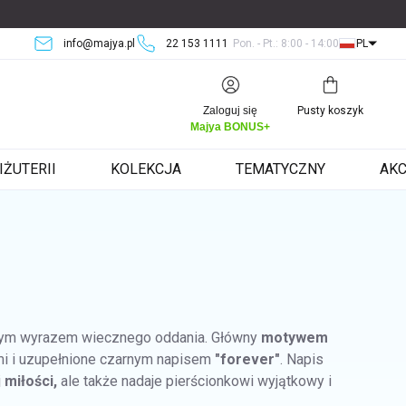
info@majya.pl
22 153 1111
Pon. - Pt.: 8:00 - 14:00
PL
Koszyk
Zaloguj się
Pusty koszyk
Majya BONUS+
IŻUTERII
KOLEKCJA
TEMATYCZNY
AKC
nym wyrazem wiecznego oddania. Główny
motywem
i i uzupełnione czarnym napisem
"forever"
. Napis
j
miłości,
ale także nadaje pierścionkowi wyjątkowy i