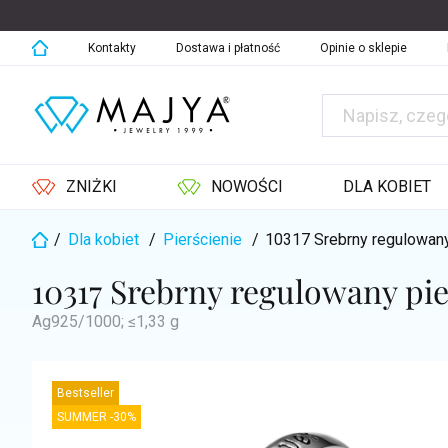
Przejść
do
treści
Kontakty
Dostawa i płatność
Opinie o sklepie
ZNIŻKI
NOWOŚCI
DLA KOBIET
/
Dla kobiet
/
Pierścienie
/
10317 Srebrny regulowan
Home
10317 Srebrny regulowany p
Ag925/1000; ≤1,33 g
Bestseller
SUMMER -30%