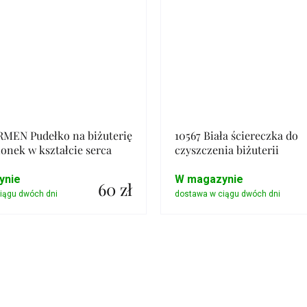
RMEN Pudełko na biżuterię
10567 Biała ściereczka do
ionek w kształcie serca
czyszczenia biżuterii
ynie
W magazynie
60 zł
Szczegóły
Szczegóły