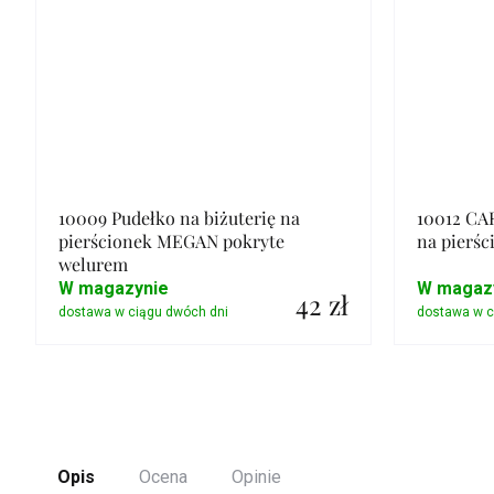
10009 Pudełko na biżuterię na
10012 CA
pierścionek MEGAN pokryte
na pierśc
welurem
W magazynie
W magaz
42 zł
Szczegóły
Opis
Ocena
Opinie