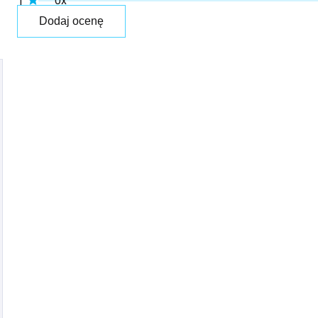
1
gwiazdek.
Dodaj ocenę