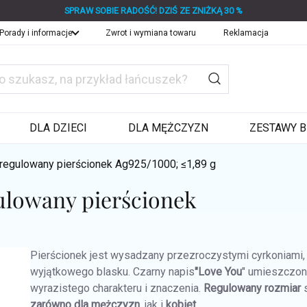
SPRAW SOBIE RADOŚĆ! DZIŚ ZE ZNIŻKĄ 30 %
Porady i informacje
Zwrot i wymiana towaru
Reklamacja
DLA DZIECI
DLA MĘŻCZYZN
ZESTAWY B
regulowany pierścionek
Ag925/1000; ≤1,89 g
ulowany pierścionek
Pierścionek jest wysadzany przezroczystymi cyrkoniami, k
wyjątkowego blasku. Czarny napis
"Love You
" umieszczony
wyrazistego charakteru i znaczenia.
Regulowany rozmiar
s
zarówno dla mężczyzn
, jak i
kobiet
.