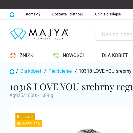
Przejść
do
treści
Kontakty
Dostawa i płatność
Opinie o sklepie
ZNIŻKI
NOWOŚCI
DLA KOBIET
/
Dla kobiet
/
Pierścienie
/
10318 LOVE YOU srebrny 
Home
10318 LOVE YOU srebrny reg
Ag925/1000; ≤1,89 g
Bestseller
SUMMER -30%