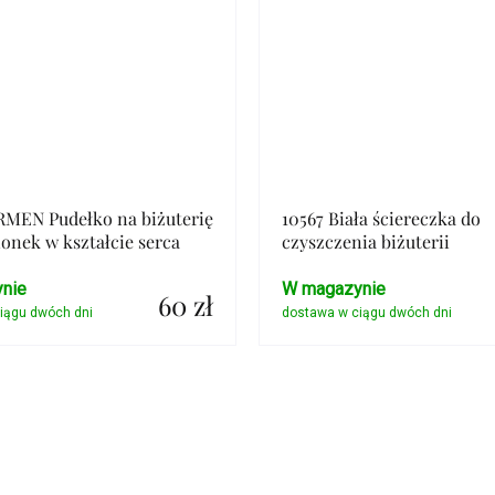
RMEN Pudełko na biżuterię
10567 Biała ściereczka do
ionek w kształcie serca
czyszczenia biżuterii
nie
W magazynie
60 zł
Szczegóły
Szczegóły