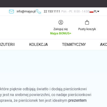
info@majya.pl
22 153 1111
Pon. - Pt.: 8:00 - 14:00
PL
Koszyk
Zaloguj się
Pusty koszyk
Majya BONUS+
IŻUTERII
KOLEKCJA
TEMATYCZNY
AKC
tóre pięknie odbijają światło i dodają pierścionkowi
 jest na srebrnej powierzchni, co nadaje pierścionkowi
prawia, że pierścionek ten jest idealnym
prezentem