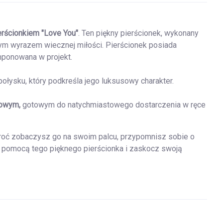
erścionkiem
"Love You"
. Ten piękny pierścionek, wykonany
ym wyrazem wiecznej miłości. Pierścionek posiada
mponowana w projekt.
łysku, który podkreśla jego luksusowy charakter.
towym,
gotowym do natychmiastowego dostarczenia w ręce
ekroć zobaczysz go na swoim palcu, przypomnisz sobie o
za pomocą tego pięknego pierścionka i zaskocz swoją