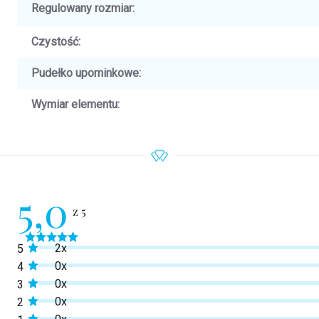
Regulowany rozmiar
:
Czystość
:
Pudełko upominkowe
:
Wymiar elementu
:
5,0
Średnia
2x
5
ocena
produktu
0x
4
wynosi
0x
3
5,0
na
0x
2
5
0x