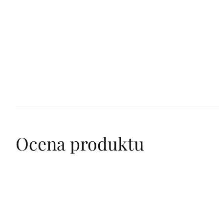
Lista
Ocena produktu
ocen