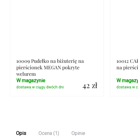
10009 Pudełko na biżuterię na
10012 CA
pierścionek MEGAN pokryte
na pierśc
welurem
W magazynie
W magazy
42 zł
Szczegóły
Opis
Ocena (1)
Opinie