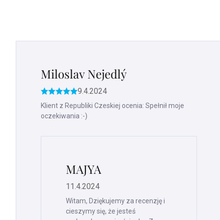
Miloslav Nejedlý
9.4.2024
Ocena
produktu
Klient z Republiki Czeskiej ocenia: Spełnił moje
to
oczekiwania :-)
5
na
5
gwiazdek.
MAJYA
11.4.2024
Witam, Dziękujemy za recenzję i
cieszymy się, że jesteś