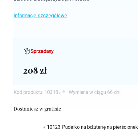
Informacje szczegółowe
Sprzedany
208 zł
Cena
jednostkowa:
Kod produktu:
10318
Wymiana w ciągu 66 dni
Dostaniesz w gratisie
+ 10123 Pudełko na biżuterię na pierścion