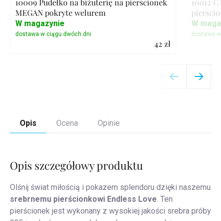
10009 Pudełko na biżuterię na pierścionek
10012 C
MEGAN pokryte welurem
pierścio
W magazynie
W maga
42 zł
Szczegóły
Opis
Ocena
Opinie
Opis szczegółowy produktu
Olśnij świat miłością i pokazem splendoru dzięki naszemu
srebrnemu pierścionkowi Endless Love
. Ten
pierścionek jest wykonany z wysokiej jakości srebra próby