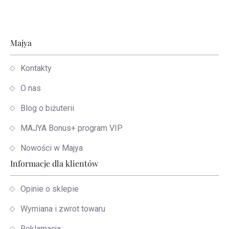
Stopka
Majya
Kontakty
O nas
Blog o biżuterii
MAJYA Bonus+ program VIP
Nowości w Majya
Informacje dla klientów
Opinie o sklepie
Wymiana i zwrot towaru
Reklamacja