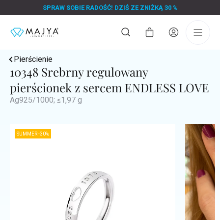
Przejść
SPRAW SOBIE RADOŚĆ! DZIŚ ZE ZNIŻKĄ 30 %
do
treści
Koszyk
Pierścienie
10348 Srebrny regulowany
pierścionek z sercem ENDLESS LOVE
Ag925/1000; ≤1,97 g
SUMMER -30%