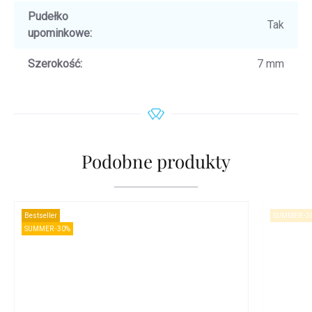
Pudełko
Tak
upominkowe
:
Szerokość
:
7 mm
Podobne produkty
Bestseller
SUMMER -3
SUMMER -30%