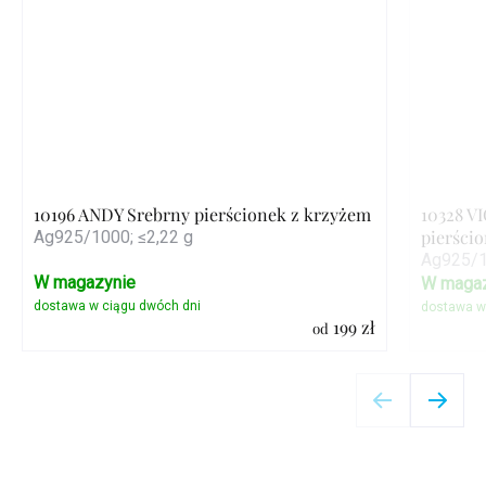
10196 ANDY Srebrny pierścionek z krzyżem
10328 V
pierści
Ag925/1000; ≤2,22 g
Ag925/1
W magazynie
W magaz
199 zł
od
Szczegóły