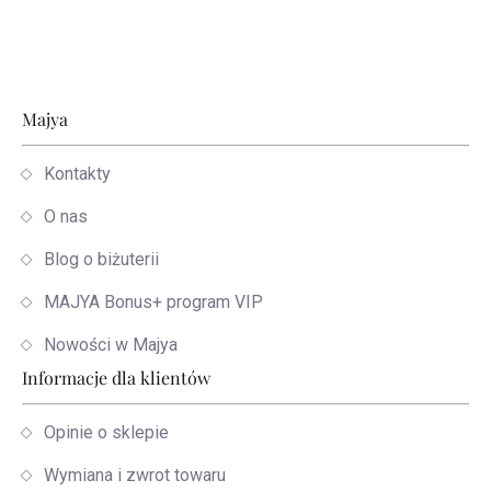
Stopka
Majya
Kontakty
O nas
Blog o biżuterii
MAJYA Bonus+ program VIP
Nowości w Majya
Informacje dla klientów
Opinie o sklepie
Wymiana i zwrot towaru