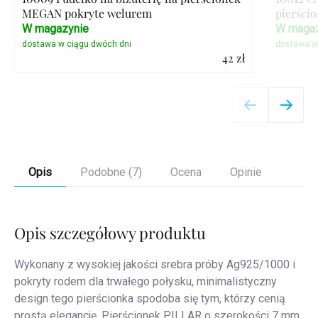
MEGAN pokryte welurem
pierścio
W magazynie
W magaz
42 zł
Szczegóły
Opis
Podobne (7)
Ocena
Opinie
Opis szczegółowy produktu
Wykonany z wysokiej jakości srebra próby Ag925/1000 i
pokryty rodem dla trwałego połysku, minimalistyczny
design tego pierścionka spodoba się tym, którzy cenią
prostą elegancję.
Pierścionek PILLAR o szerokości 7 mm