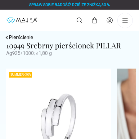
Przejść
SPRAW SOBIE RADOŚĆ! DZIŚ ZE ZNIŻKĄ 30 %
do
treści
Koszyk
Pierścienie
10949 Srebrny pierścionek PILLAR
Ag925/1000; ≤1,80 g
SUMMER -30%