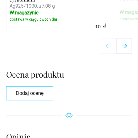
Ag925/1000; ≤7,08 g
W magaz
W magazynie
337 zł
Szczegóły
Ocena produktu
Dodaj ocenę
Opinie