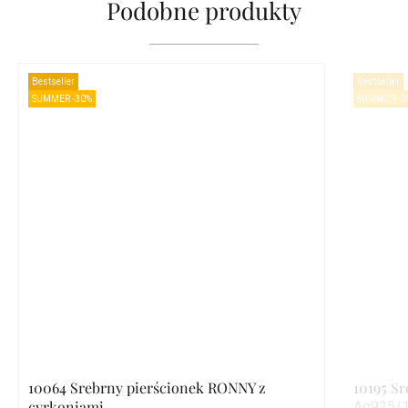
Podobne produkty
Bestseller
Bestseller
SUMMER -30%
SUMMER -3
10064 Srebrny pierścionek RONNY z
10195 S
cyrkoniami
Ag925/1