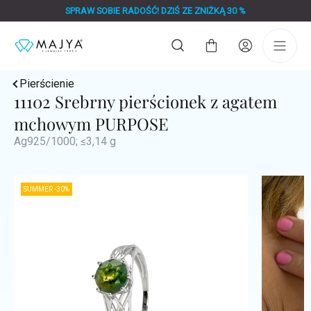
Przejść
SPRAW SOBIE RADOŚĆ! DZIŚ ZE ZNIŻKĄ 30 %
do
treści
Koszyk
Pierścienie
11102 Srebrny pierścionek z agatem
mchowym PURPOSE
Ag925/1000; ≤3,14 g
SUMMER -30%