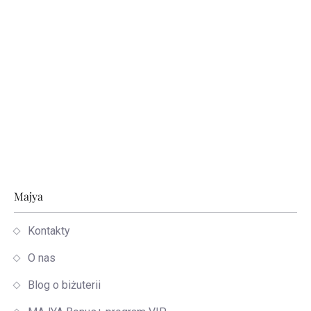
Stopka
Majya
Kontakty
O nas
Blog o biżuterii