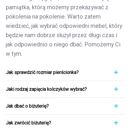
pamiątka, którą możemy przekazywać z
pokolenia na pokolenie. Warto zatem
wiedzieć, jak wybrać odpowiedni mebel, który
będzie nam dobrze służył przez długi czas i
jak odpowiednio o niego dbać. Pomożemy Ci
w tym.
Jak sprawdzić rozmiar pierścionka?
Pomiar pierścionka to szybki i łatwy proces. Aby
Jaki rodzaj zapięcia kolczyków wybrać?
poznać jego rozmiar, weź linijkę i przyłóż ją
bezpośrednio do pierścionka, który aktualnie
Wybierając rodzaj zapięcia kolczyków, weź pod
nosisz. Ważne jest, aby skupić się na jego
Jak dbać o biżuterię?
uwagę wygodę, bezpieczeństwo i styl
średnicy WEWNĘTRZNEJ - czyli odległości od
kolczyków. Kolczyki srebrne zazwyczaj
Biżuteria to nie tylko wyraz osobistego stylu i
jednej krawędzi wewnętrznej do drugiej.
posiadają klasyczne zaczepy, które są proste i
Jak zwrócić biżuterię?
gustu, ale często także symbol ważnego
Przykładowo, jeśli mierzysz 1,7 cm, oznacza to,
wygodne. Kolczyki stałe są bezpieczniejsze, ale