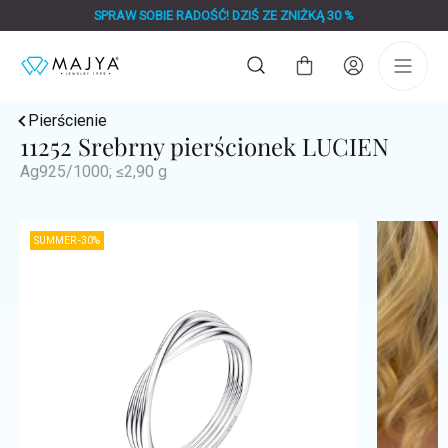
Przejść
SPRAW SOBIE RADOŚĆ! DZIŚ ZE ZNIŻKĄ 30 %
do
treści
Koszyk
Pierścienie
11252 Srebrny pierścionek LUCIEN
Ag925/1000; ≤2,90 g
SUMMER -30%