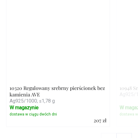
10320 Regulowany srebrny pierścionek bez
10948 S
kamienia AVE
Ag925/1
Ag925/1000; ≤1,78 g
W magazynie
W magaz
207 zł
Szczegóły