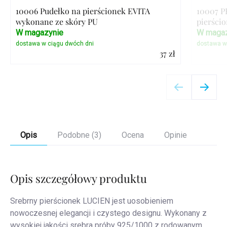
10006 Pudełko na pierścionek EVITA
10007 P
wykonane ze skóry PU
pierści
W magazynie
W magaz
37 zł
Szczegóły
Opis
Podobne (3)
Ocena
Opinie
Opis szczegółowy produktu
Srebrny pierścionek LUCIEN jest uosobieniem
nowoczesnej elegancji i czystego designu. Wykonany z
wysokiej jakości srebra próby 925/1000 z rodowanym