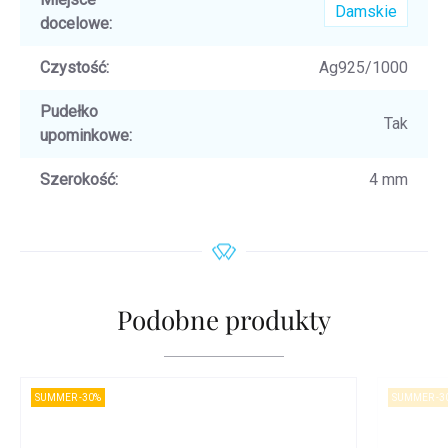
Damskie
docelowe
:
Czystość
:
Ag925/1000
Pudełko
Tak
upominkowe
:
Szerokość
:
4 mm
Podobne produkty
SUMMER -30%
SUMMER -3