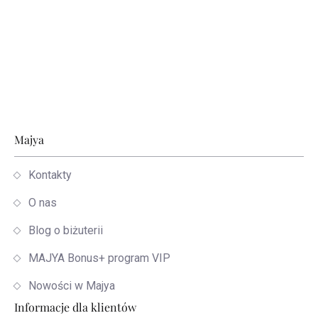
Stopka
Majya
Kontakty
O nas
Blog o biżuterii
MAJYA Bonus+ program VIP
Nowości w Majya
Informacje dla klientów