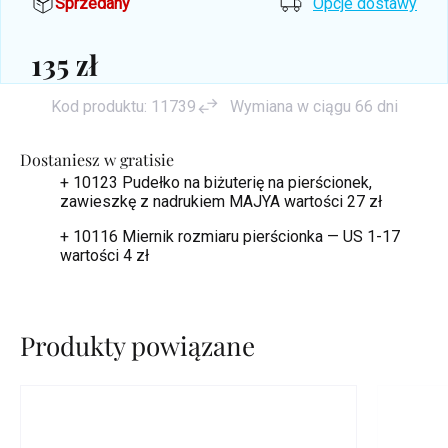
Sprzedany
Opcje dostawy
135 zł
Cena
Kod produktu:
11739
Wymiana w ciągu 66 dni
jednostkowa:
Dostaniesz w gratisie
+ 10123 Pudełko na biżuterię na pierścionek,
zawieszkę z nadrukiem MAJYA
wartości 27 zł
+ 10116 Miernik rozmiaru pierścionka — US 1-17
wartości 4 zł
Produkty powiązane