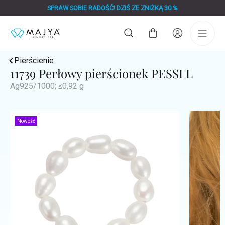
Przejść
SPRAW SOBIE RADOŚĆ! DZIŚ ZE ZNIŻKĄ 30 %
do
treści
Koszyk
Pierścienie
11739 Perłowy pierścionek PESSI L
Ag925/1000; ≤0,92 g
Nowość