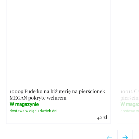
10009 Pudełko na biżuterię na pierścionek
10012 C
MEGAN pokryte welurem
pierścio
W magazynie
W magaz
42 zł
Szczegóły