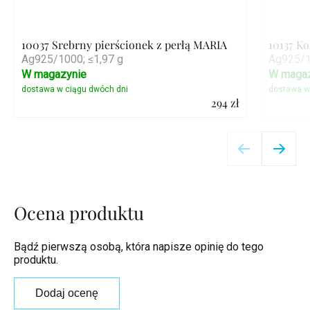
10037 Srebrny pierścionek z perłą MARIA
10137 K
Ag925/1000; ≤1,97 g
Ag925/1
W magazynie
W magaz
294 zł
Szczegóły
Ocena produktu
Bądź pierwszą osobą, która napisze opinię do tego
produktu.
Dodaj ocenę