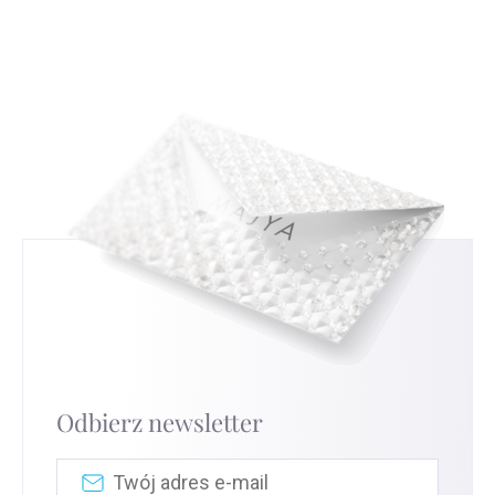
złotnictwem i złotnictwem. Dowiesz się, jak
to powiesz, będzie nam bardzo miło i pomoże
czytać i interpretować te znaki, co da ci nowe
nam to ulepszyć nasze usługi.
Przejdź na tę
spojrzenie na srebrną biżuterię, którą nosisz.
stronę
, aby uzyskać najszybszą wymianę.
Odbierz newsletter