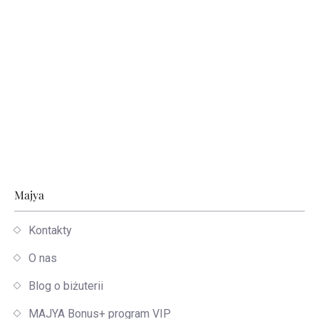
Stopka
Majya
Kontakty
O nas
Blog o biżuterii
MAJYA Bonus+ program VIP