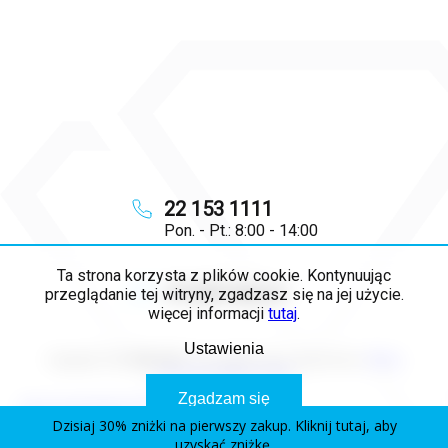
22 153 1111
Pon. - Pt.: 8:00 - 14:00
Ta strona korzysta z plików cookie. Kontynuując
info
@
majya.pl
przeglądanie tej witryny, zgadzasz się na jej użycie.
więcej informacji
tutaj
.
Ustawienia
Copyright 2026
MAJYA PL
. Wszystkie prawa zastrzeżone.
Edytuj
ustawienia plików cookie
Zgadzam się
Opracował Shoptet Premium
Dzisiaj 30% zniżki na pierwszy zakup. Kliknij tutaj, aby
uzyskać zniżkę.