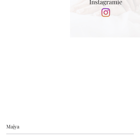
Stopka
Majya