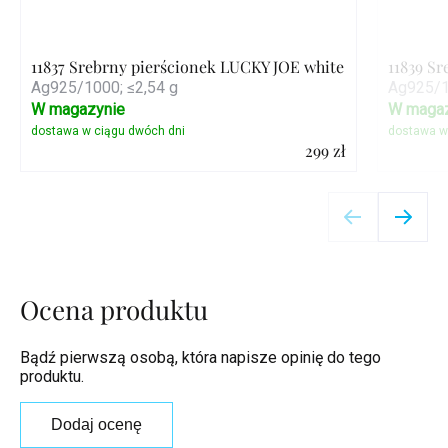
11837 Srebrny pierścionek LUCKY JOE white
11839 S
Ag925/1000; ≤2,54 g
Ag925/1
W magazynie
W magaz
299 zł
Szczegóły
Ocena produktu
Bądź pierwszą osobą, która napisze opinię do tego
produktu.
Dodaj ocenę