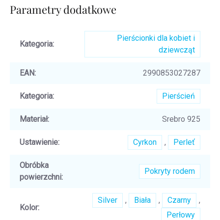
Parametry dodatkowe
Pierścionki dla kobiet i
Kategoria
:
dziewcząt
EAN
:
2990853027287
Kategoria
:
Pierścień
Materiał
:
Srebro 925
Ustawienie
:
Cyrkon
,
Perleť
Obróbka
Pokryty rodem
powierzchni
:
Silver
,
Biała
,
Czarny
,
Kolor
:
Perłowy