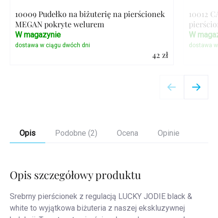
10009 Pudełko na biżuterię na pierścionek
10012 C
MEGAN pokryte welurem
pierścio
W magazynie
W magaz
42 zł
Szczegóły
Opis
Podobne (2)
Ocena
Opinie
Opis szczegółowy produktu
Srebrny pierścionek z regulacją LUCKY JODIE black &
white to wyjątkowa biżuteria z naszej ekskluzywnej