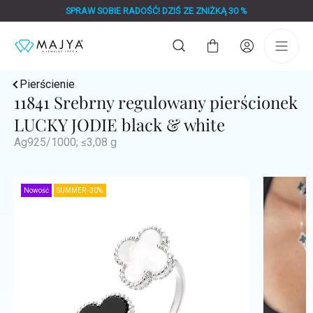
Przejść
SPRAW SOBIE RADOŚĆ! DZIŚ ZE ZNIŻKĄ 30 %
do
treści
Koszyk
Pierścienie
11841 Srebrny regulowany pierścionek
LUCKY JODIE black & white
Ag925/1000; ≤3,08 g
Nowość
SUMMER -30%