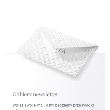
złotnictwem i złotnictwem. Dowiesz się, jak
to powiesz, będzie nam bardzo miło i pomoże
czytać i interpretować te znaki, co da ci nowe
nam to ulepszyć nasze usługi.
Przejdź na tę
spojrzenie na srebrną biżuterię, którą nosisz.
stronę
, aby uzyskać najszybszą wymianę.
Odbierz newsletter
Wpisz swój e-mail, a my będziemy przesyłać ci