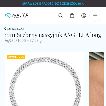
Przejść
SPRAW SOBIE RADOŚĆ! DZIŚ ZE ZNIŻKĄ 30 %
do
treści
Koszyk
Łańcuszki
11111 Srebrny naszyjnik ANGELEA long
Ag925/1000; ≤77,53 g
SUMMER -30%