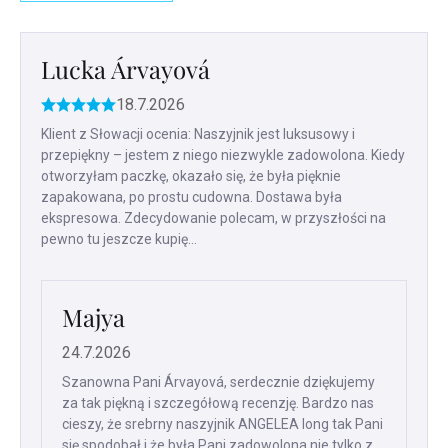
Lista
ocen
Lucka Árvayová
18.7.2026
Ocena
produktu
Klient z Słowacji ocenia: Naszyjnik jest luksusowy i
to
przepiękny – jestem z niego niezwykle zadowolona. Kiedy
5
otworzyłam paczkę, okazało się, że była pięknie
na
zapakowana, po prostu cudowna. Dostawa była
5
ekspresowa. Zdecydowanie polecam, w przyszłości na
gwiazdek.
pewno tu jeszcze kupię...
Majya
24.7.2026
Szanowna Pani Árvayová, serdecznie dziękujemy
za tak piękną i szczegółową recenzję. Bardzo nas
cieszy, że srebrny naszyjnik ANGELEA long tak Pani
się spodobał i że była Pani zadowolona nie tylko z