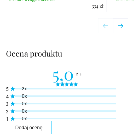
334 zł
Szczegóły
Ocena produktu
5,0
Średnia
2x
5
ocena
produktu
0x
4
wynosi
0x
3
5,0
na
0x
2
5
0x
1
gwiazdek.
Dodaj ocenę