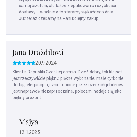
samej biżuterii, ale także z opakowania i szybkości
dostawy – właśnie o to staramy się każdego dnia.
Już teraz czekamy na Pani kolejny zakup.
Jana Dráždilová
20.9.2024
Ocena
produktu
Klient z Republiki Czeskiej ocenia: Dzień dobry, tak klejnot
to
jest rzeczywiście piękny, piękne wykonanie, małe cyrkonie
5
dodają elegancji, ręcznie robione przez czeskich jubilerów
na
jest naprawdę niezaprzeczalne, polecam, nadaje się jako
5
piękny prezent
gwiazdek.
Majya
12.1.2025