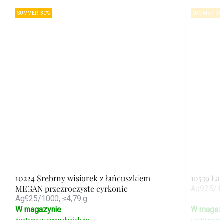
SUMMER -30%
SUMMER -3
10224 Srebrny wisiorek z łańcuszkiem
10539 Ł
MEGAN przezroczyste cyrkonie
Ag925/1
Ag925/1000; ≤4,79 g
W magazynie
W magaz