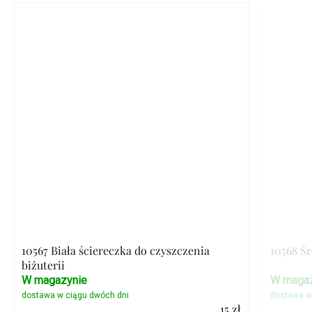
10567 Biała ściereczka do czyszczenia
10568 Ś
biżuterii
W magazynie
W magaz
15 zł