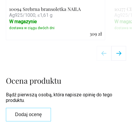
10094 Srebrna bransoletka NAILA
10277 C
Ag925/1000; ≤1,61 g
Ag925/1
W magazynie
W magaz
309 zł
Szczegóły
Ocena produktu
Bądź pierwszą osobą, która napisze opinię do tego
produktu.
Dodaj ocenę