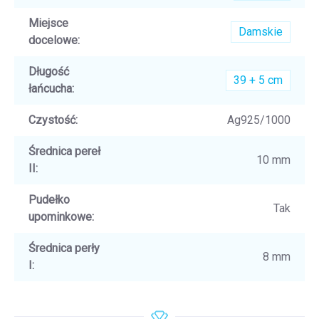
Miejsce
Damskie
docelowe
:
Długość
39 + 5 cm
łańcucha
:
Czystość
:
Ag925/1000
Średnica pereł
10 mm
II
:
Pudełko
Tak
upominkowe
:
Średnica perły
8 mm
I
: