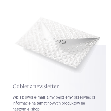
nam to ulepszyć nasze usługi.
Przejdź na tę
spojrzenie na srebrną biżuterię, którą nosisz.
stronę
, aby uzyskać najszybszą wymianę.
Odbierz newsletter
Wpisz swój e-mail, a my będziemy przesyłać ci
informacje na temat nowych produktów na
naszym e-shop.