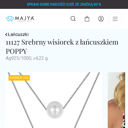
Przejść
SPRAW SOBIE RADOŚĆ! DZIŚ ZE ZNIŻKĄ 30 %
do
treści
Koszyk
Łańcuszki
11127 Srebrny wisiorek z łańcuszkiem
POPPY
Ag925/1000; ≤4,22 g
SUMMER -30%