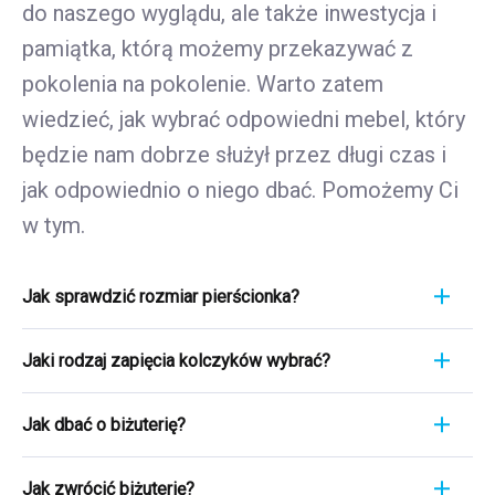
do naszego wyglądu, ale także inwestycja i
pamiątka, którą możemy przekazywać z
pokolenia na pokolenie. Warto zatem
wiedzieć, jak wybrać odpowiedni mebel, który
będzie nam dobrze służył przez długi czas i
jak odpowiednio o niego dbać. Pomożemy Ci
w tym.
Jak sprawdzić rozmiar pierścionka?
Pomiar pierścionka to szybki i łatwy proces. Aby
Jaki rodzaj zapięcia kolczyków wybrać?
poznać jego rozmiar, weź linijkę i przyłóż ją
bezpośrednio do pierścionka, który aktualnie
Wybierając rodzaj zapięcia kolczyków, weź pod
nosisz. Ważne jest, aby skupić się na jego
Jak dbać o biżuterię?
uwagę wygodę, bezpieczeństwo i styl
średnicy WEWNĘTRZNEJ - czyli odległości od
kolczyków. Kolczyki srebrne zazwyczaj
Biżuteria to nie tylko wyraz osobistego stylu i
jednej krawędzi wewnętrznej do drugiej.
posiadają klasyczne zaczepy, które są proste i
Jak zwrócić biżuterię?