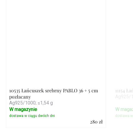
10535 Łańcuszek srebrny PABLO 36 + 5 cm
11154 Ła
pozłacany
Ag925/1
Ag925/1000; ≤1,54 g
W magazynie
W magaz
280 zł