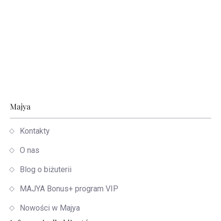
Stopka
Majya
Kontakty
O nas
Blog o biżuterii
MAJYA Bonus+ program VIP
Nowości w Majya