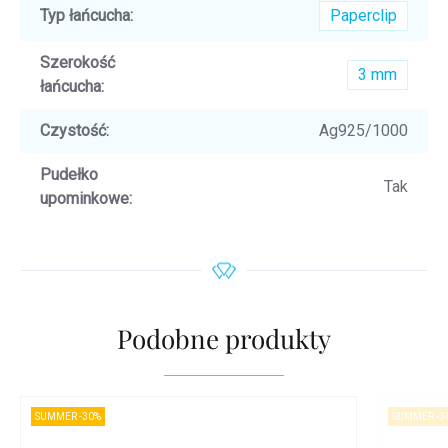
Typ łańcucha
:
Paperclip
Szerokość
3 mm
łańcucha
:
Czystość
:
Ag925/1000
Pudełko
Tak
upominkowe
:
Podobne produkty
SUMMER -30%
SUMMER -3