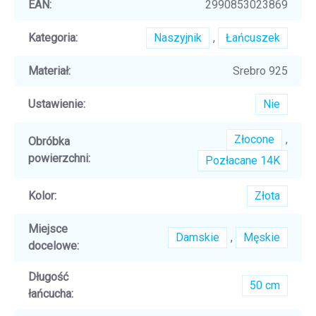
EAN
:
2990853023869
Kategoria
:
Naszyjnik
,
Łańcuszek
Materiał
:
Srebro 925
Ustawienie
:
Nie
Złocone
,
Obróbka
powierzchni
:
Pozłacane 14K
Kolor
:
Złota
Miejsce
Damskie
,
Męskie
docelowe
:
Długość
50 cm
łańcucha
: