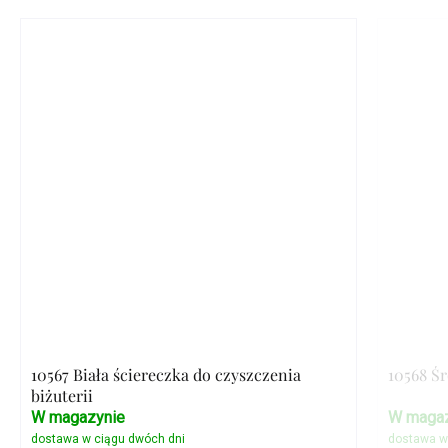
10567 Biała ściereczka do czyszczenia
10568 Ś
biżuterii
W magazynie
W magaz