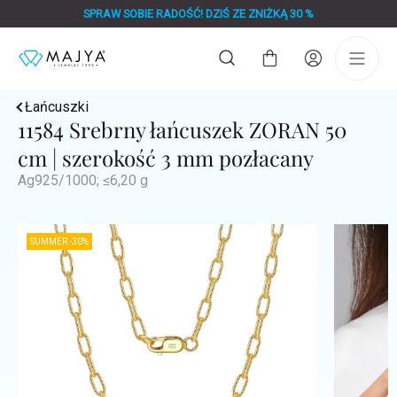
Przejść
SPRAW SOBIE RADOŚĆ! DZIŚ ZE ZNIŻKĄ 30 %
do
treści
Koszyk
Łańcuszki
11584 Srebrny łańcuszek ZORAN 50
cm | szerokość 3 mm pozłacany
Ag925/1000; ≤6,20 g
SUMMER -30%