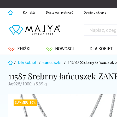
Przejść
do
treści
Kontakty
Dostawa i płatność
Opinie o sklepie
ZNIŻKI
NOWOŚCI
DLA KOBIET
/
Dla kobiet
/
Łańcuszki
/
11587 Srebrny łańcuszek 
Home
11587 Srebrny łańcuszek ZANE
Ag925/1000; ≤5,39 g
SUMMER -30%