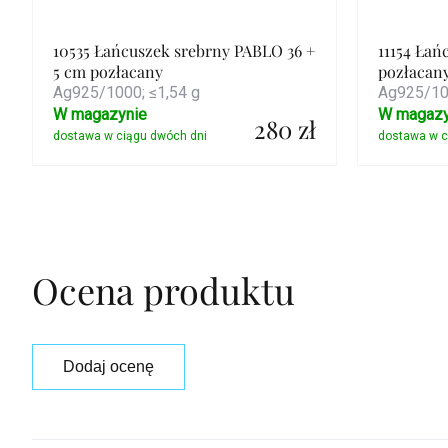
10535 Łańcuszek srebrny PABLO 36 +
11154 Łań
5 cm pozłacany
pozłacan
Ag925/1000; ≤1,54 g
Ag925/100
W magazynie
W magazy
280 zł
Szczegóły
Ocena produktu
Dodaj ocenę