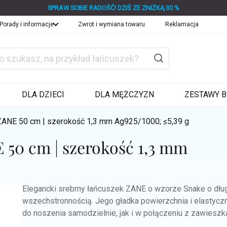
SPRAW SOBIE RADOŚĆ! DZIŚ ZE ZNIŻKĄ 30 %
Porady i informacje
Zwrot i wymiana towaru
Reklamacja
DLA DZIECI
DLA MĘŻCZYZN
ZESTAWY B
ZANE 50 cm | szerokość 1,3 mm
Ag925/1000; ≤5,39 g
 50 cm | szerokość 1,3 mm
Elegancki srebrny łańcuszek ZANE o wzorze Snake o dł
wszechstronnością. Jego gładka powierzchnia i elastyczn
do noszenia samodzielnie, jak i w połączeniu z zawieszk