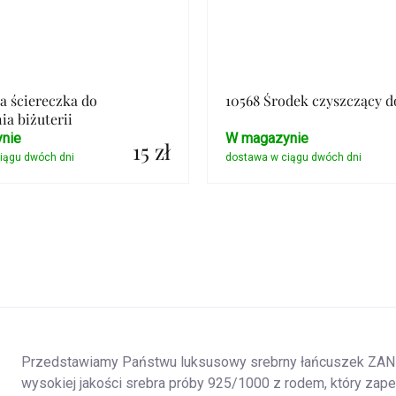
ła ściereczka do
10568 Środek czyszczący d
ia biżuterii
nie
W magazynie
15 zł
Szczegóły
Szczegóły
Przedstawiamy Państwu luksusowy srebrny łańcuszek ZANE w
wysokiej jakości srebra próby 925/1000 z rodem, który zape