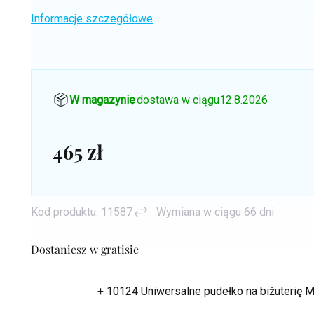
Informacje szczegółowe
W magazynie
, dostawa w ciągu
12.8.2026
465 zł
Cena
jednostkowa:
Kod produktu:
11587
Wymiana w ciągu 66 dni
Dostaniesz w gratisie
+ 10124 Uniwersalne pudełko na biżuterię