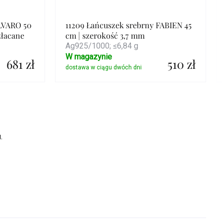
ALVARO 50
11209 Łańcuszek srebrny FABIEN 45
złacane
cm | szerokość 3,7 mm
Ag925/1000; ≤6,84 g
W magazynie
681 zł
510 zł
Szczegóły
.