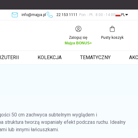
info@majya.pl
22 153 1111
Pon. - Pt.: 8:00 - 14:00
PL
Koszyk
Zaloguj się
Pusty koszyk
Majya BONUS+
IŻUTERII
KOLEKCJA
TEMATYCZNY
AKC
ugości 50 cm zachwyca subtelnym wyglądem i
a struktura tworzą wspaniały efekt podczas ruchu. Idealny
ami lub innymi łańcuszkami.