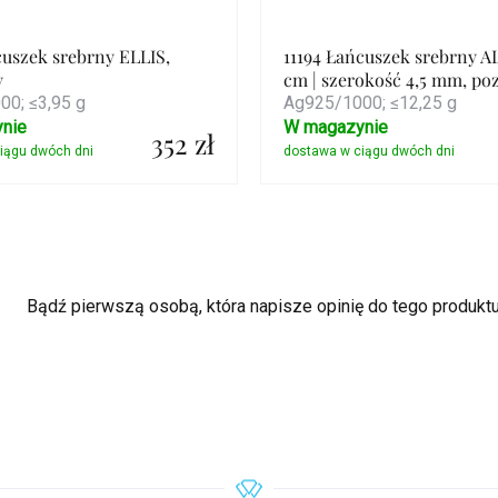
cuszek srebrny ELLIS,
11194 Łańcuszek srebrny 
y
cm | szerokość 4,5 mm, po
0; ≤3,95 g
Ag925/1000; ≤12,25 g
nie
W magazynie
352 zł
Szczegóły
Szczegóły
Bądź pierwszą osobą, która napisze opinię do tego produktu