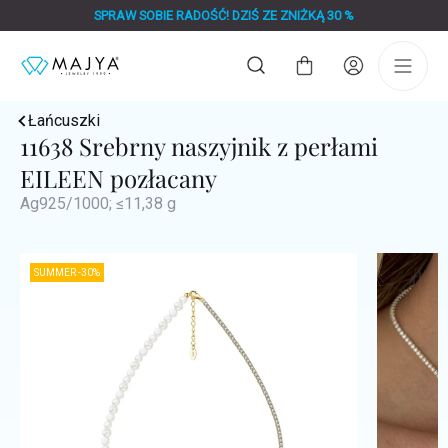
Przejść
SPRAW SOBIE RADOŚĆ! DZIŚ ZE ZNIŻKĄ 30 %
do
treści
Koszyk
Łańcuszki
11638 Srebrny naszyjnik z perłami
EILEEN pozłacany
Ag925/1000; ≤11,38 g
SUMMER -30%