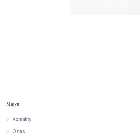
Stopka
Majya
Kontakty
O nas