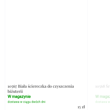
10567 Biała ściereczka do czyszczenia
10568 Ś
biżuterii
W magazynie
W magaz
15 zł