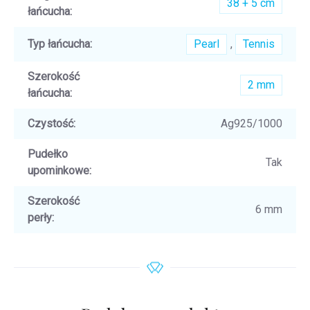
38 + 5 cm
łańcucha
:
Typ łańcucha
:
Pearl
,
Tennis
Szerokość
2 mm
łańcucha
:
Czystość
:
Ag925/1000
Pudełko
Tak
upominkowe
:
Szerokość
6 mm
perły
: