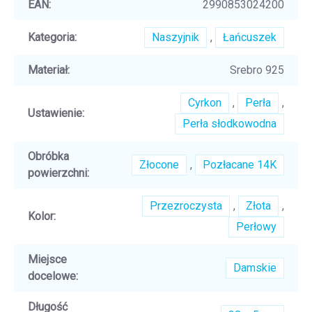
EAN
:
2990853024200
Kategoria
:
Naszyjnik
,
Łańcuszek
Materiał
:
Srebro 925
Cyrkon
,
Perła
,
Ustawienie
:
Perła słodkowodna
Obróbka
Złocone
,
Pozłacane 14K
powierzchni
:
Przezroczysta
,
Złota
,
Kolor
:
Perłowy
Miejsce
Damskie
docelowe
:
Długość