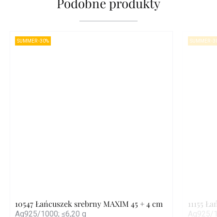
Podobne produkty
SUMMER -30%
SUMMER -3
10547 Łańcuszek srebrny MAXIM 45 + 4 cm
11155 Ł
Ag925/1000; ≤6,20 g
Ag925/1