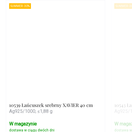
SUMMER -30%
SUMMER -3
10539 Łańcuszek srebrny XAVIER 40 cm
10543 Ł
Ag925/1000; ≤1,88 g
Ag925/1
W magazynie
W magaz