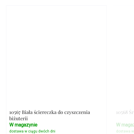
10567 Biała ściereczka do czyszczenia
10568 Ś
biżuterii
W magazynie
W magaz