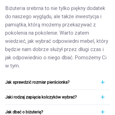
Biżuteria srebrna to nie tylko piękny dodatek
do naszego wyglądu, ale także inwestycja i
pamiątka, którą możemy przekazywać z
pokolenia na pokolenie. Warto zatem
wiedzieć, jak wybrać odpowiedni mebel, który
będzie nam dobrze służył przez długi czas i
jak odpowiednio o niego dbać. Pomożemy Ci
w tym.
Jak sprawdzić rozmiar pierścionka?
Pomiar pierścionka to szybki i łatwy proces. Aby
Jaki rodzaj zapięcia kolczyków wybrać?
poznać jego rozmiar, weź linijkę i przyłóż ją
bezpośrednio do pierścionka, który aktualnie
Wybierając rodzaj zapięcia kolczyków, weź pod
nosisz. Ważne jest, aby skupić się na jego
Jak dbać o biżuterię?
uwagę wygodę, bezpieczeństwo i styl