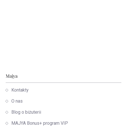
Stopka
Majya
Kontakty
O nas
Blog o biżuterii
MAJYA Bonus+ program VIP