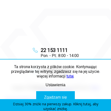
22 153 1111
Pon. - Pt.: 8:00 - 14:00
Ta strona korzysta z plików cookie. Kontynuując
info
@
majya.pl
przeglądanie tej witryny, zgadzasz się na jej użycie.
więcej informacji
tutaj
.
Ustawienia
Copyright 2026
MAJYA PL
. Wszystkie prawa zastrzeżone.
Edytuj
ustawienia plików cookie
Zgadzam się
Opracował Shoptet Premium
Dzisiaj 30% zniżki na pierwszy zakup. Kliknij tutaj, aby
uzyskać zniżkę.