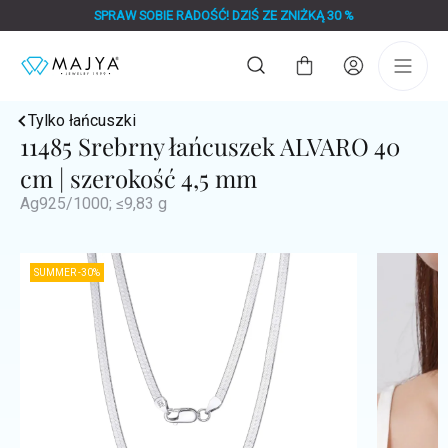
Przejść
SPRAW SOBIE RADOŚĆ! DZIŚ ZE ZNIŻKĄ 30 %
do
treści
Koszyk
Tylko łańcuszki
11485 Srebrny łańcuszek ALVARO 40
cm | szerokość 4,5 mm
Ag925/1000; ≤9,83 g
SUMMER -30%