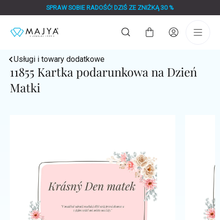
Przejść
SPRAW SOBIE RADOŚĆ! DZIŚ ZE ZNIŻKĄ 30 %
do
treści
Koszyk
Usługi i towary dodatkowe
11855 Kartka podarunkowa na Dzień
Matki