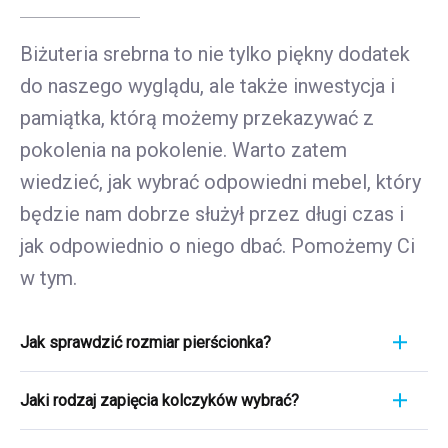
Biżuteria srebrna to nie tylko piękny dodatek
do naszego wyglądu, ale także inwestycja i
pamiątka, którą możemy przekazywać z
pokolenia na pokolenie. Warto zatem
wiedzieć, jak wybrać odpowiedni mebel, który
będzie nam dobrze służył przez długi czas i
jak odpowiednio o niego dbać. Pomożemy Ci
w tym.
Jak sprawdzić rozmiar pierścionka?
Pomiar pierścionka to szybki i łatwy proces. Aby
Jaki rodzaj zapięcia kolczyków wybrać?
poznać jego rozmiar, weź linijkę i przyłóż ją
bezpośrednio do pierścionka, który aktualnie
Wybierając rodzaj zapięcia kolczyków, weź pod