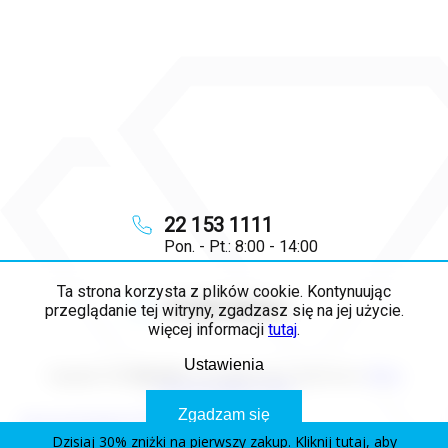
22 153 1111
Pon. - Pt.: 8:00 - 14:00
Ta strona korzysta z plików cookie. Kontynuując
info
@
majya.pl
przeglądanie tej witryny, zgadzasz się na jej użycie.
więcej informacji
tutaj
.
Ustawienia
Copyright 2026
MAJYA PL
. Wszystkie prawa zastrzeżone.
Edytuj
ustawienia plików cookie
Zgadzam się
Opracował Shoptet Premium
Dzisiaj 30% zniżki na pierwszy zakup. Kliknij tutaj, aby