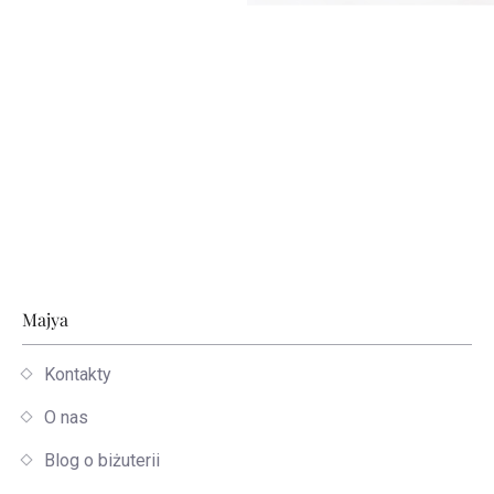
Stopka
Majya
Kontakty
O nas
Blog o biżuterii