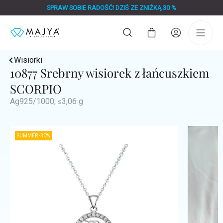
Przejść
SPRAW SOBIE RADOŚĆ! DZIŚ ZE ZNIŻKĄ 30 %
do
treści
Koszyk
Wisiorki
10877 Srebrny wisiorek z łańcuszkiem
SCORPIO
Ag925/1000; ≤3,06 g
SUMMER -30%