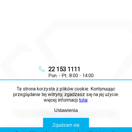
22 153 1111
Pon. - Pt.: 8:00 - 14:00
Ta strona korzysta z plików cookie. Kontynuując
info
@
majya.pl
przeglądanie tej witryny, zgadzasz się na jej użycie.
więcej informacji
tutaj
.
Ustawienia
Copyright 2026
MAJYA PL
. Wszystkie prawa zastrzeżone.
Edytuj
ustawienia plików cookie
Zgadzam się
Opracował Shoptet Premium