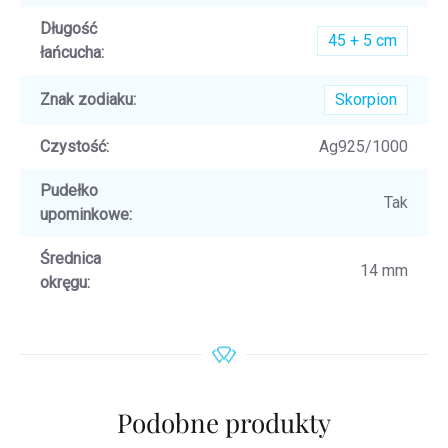
Długość
45 + 5 cm
łańcucha
:
Znak zodiaku
:
Skorpion
Czystość
:
Ag925/1000
Pudełko
Tak
upominkowe
:
Średnica
14 mm
okręgu
:
Podobne produkty