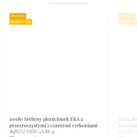
Bestseller
Bestseller
SUMMER -30%
SUMMER -3
10080 Srebrny pierścionek EKA z
10134 K
przezroczystymi i czarnymi cyrkoniami
Kolczyki
Ag925/1000; ≤5,96 g
Ag925/1