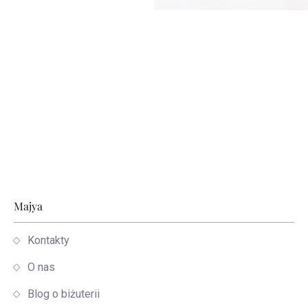
Stopka
Majya
Kontakty
O nas
Blog o biżuterii